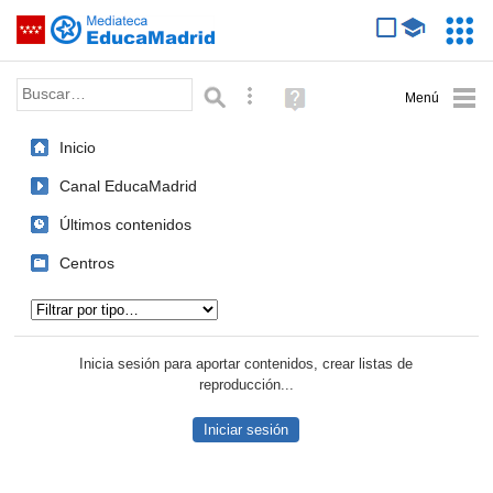
Mediateca de EducaMadrid
Saltar navegación
Servic
Educa
Palabra o frase:
Búsqueda avanzada
Ayuda
(en
ventana
Inicio
nueva)
Canal EducaMadrid
Últimos contenidos
Centros
Tipo de contenido:
Inicia sesión para aportar contenidos, crear listas de
reproducción...
Iniciar sesión