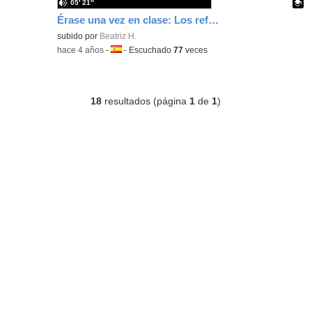
05′ 21″
Érase una vez en clase: Los refranes
Contenido educativo.
subido por
Beatriz H.
-
hace 4 años
-
Idioma:
-
Escuchado
77
veces
18
resultados (página
1
de
1
)