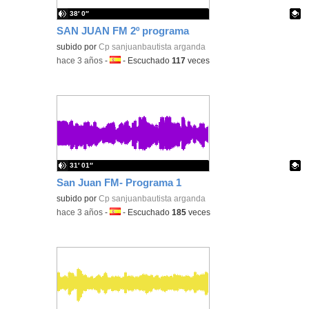
38′ 0″
SAN JUAN FM 2º programa
Contenido educativo.
subido por
Cp sanjuanbautista arganda
-
hace 3 años
-
Idioma:
-
Escuchado
117
veces
31′ 01″
San Juan FM- Programa 1
Contenido educativo.
subido por
Cp sanjuanbautista arganda
-
hace 3 años
-
Idioma:
-
Escuchado
185
veces