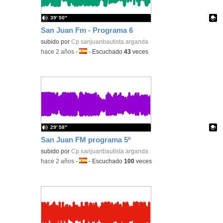
39′ 50″
San Juan Fm - Programa 6
Contenido educativo.
subido por
Cp sanjuanbautista arganda
-
hace 2 años
-
Idioma:
-
Escuchado
43
veces
29′ 58″
San Juan FM programa 5º
Contenido educativo.
subido por
Cp sanjuanbautista arganda
-
hace 2 años
-
Idioma:
-
Escuchado
100
veces