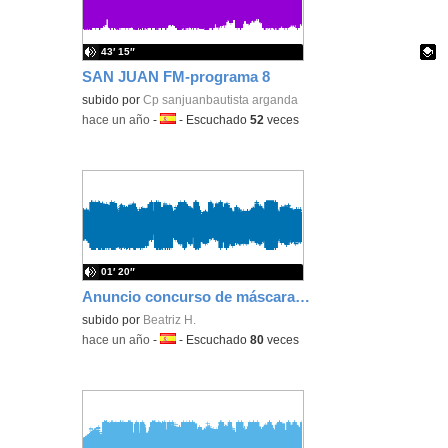
43′ 15″
SAN JUAN FM-programa 8
Contenido educativo.
subido por
Cp sanjuanbautista arganda
-
hace un año
-
Idioma:
-
Escuchado
52
veces
01′ 20″
Anuncio concurso de máscaras carnaval
subido por
Beatriz H.
-
hace un año
-
Idioma:
-
Escuchado
80
veces