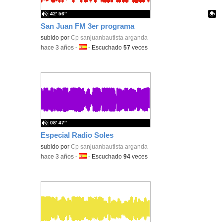
42′ 56″
San Juan FM 3er programa
Contenido educativo.
subido por
Cp sanjuanbautista arganda
-
hace 3 años
-
Idioma:
-
Escuchado
57
veces
08′ 47″
Especial Radio Soles
subido por
Cp sanjuanbautista arganda
-
hace 3 años
-
Idioma:
-
Escuchado
94
veces