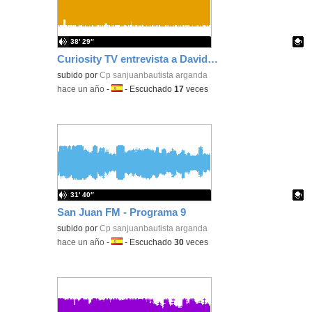
38′ 29″
Curiosity TV entrevista a David Martínez, Rayden - Contenido educativo
Contenido educativo.
subido por
Cp sanjuanbautista arganda
-
hace un año
-
Idioma:
-
Escuchado
17
veces
31′ 40″
San Juan FM - Programa 9
Contenido educativo.
subido por
Cp sanjuanbautista arganda
-
hace un año
-
Idioma:
-
Escuchado
30
veces