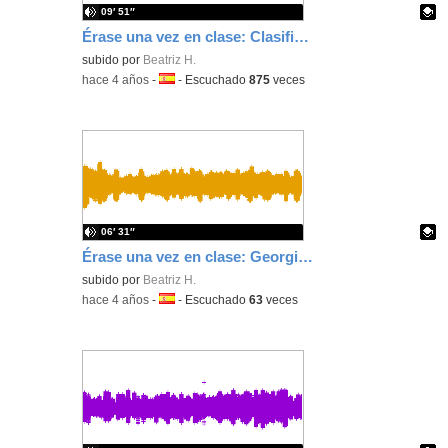
09′ 51″
Érase una vez en clase: Clasificación de los vertebrados y el animal más raro del mundo
Contenido educativo.
subido por
Beatriz H.
-
hace 4 años
-
Idioma:
-
Escuchado
875
veces
06′ 31″
Érase una vez en clase: Georgia O'keeffe
Contenido educativo.
subido por
Beatriz H.
-
hace 4 años
-
Idioma:
-
Escuchado
63
veces