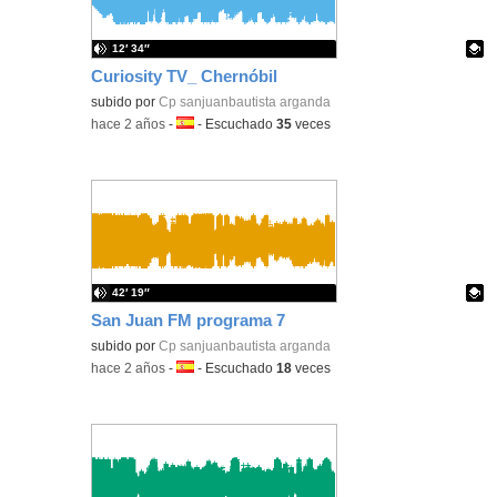
12′ 34″
Curiosity TV_ Chernóbil
Contenido educativo.
subido por
Cp sanjuanbautista arganda
-
hace 2 años
-
Idioma:
-
Escuchado
35
veces
42′ 19″
San Juan FM programa 7
Contenido educativo.
subido por
Cp sanjuanbautista arganda
-
hace 2 años
-
Idioma:
-
Escuchado
18
veces