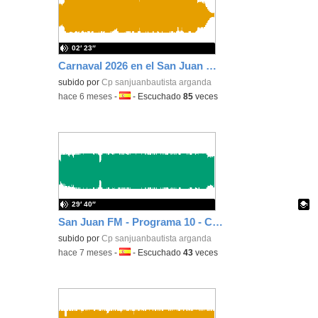
02′ 23″
Carnaval 2026 en el San Juan Bautista
subido por
Cp sanjuanbautista arganda
-
hace 6 meses
-
Idioma:
-
Escuchado
85
veces
29′ 40″
San Juan FM - Programa 10 - Curso 25/26
Contenido educativo.
subido por
Cp sanjuanbautista arganda
-
hace 7 meses
-
Idioma:
-
Escuchado
43
veces