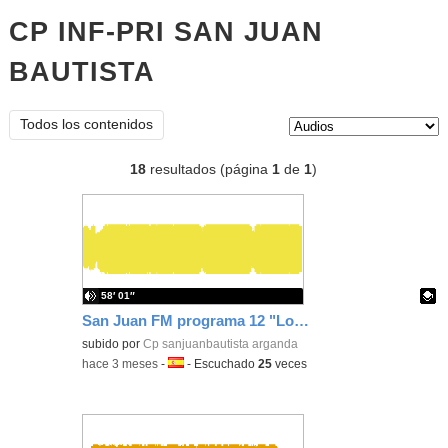
CP INF-PRI SAN JUAN
BAUTISTA
audios
Tipo de contenido:
Todos los contenidos
18
resultados (página
1
de
1
)
58′ 01″
San Juan FM programa 12 "Los detectives del aprendizaje"
Contenido educativo.
subido por
Cp sanjuanbautista arganda
-
hace 3 meses
-
Idioma:
-
Escuchado
25
veces