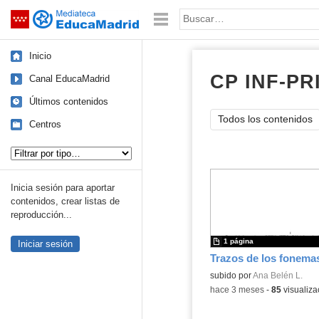
Mediateca de EducaMadrid
Saltar navegación
Palabra o frase:
Inicio
CP INF-PR
Canal EducaMadrid
Últimos contenidos
Todos los contenidos
Centros
Tipo de contenido:
Inicia sesión para aportar
contenidos, crear listas de
reproducción...
1 página
Iniciar sesión
Contenido educativo.
subido por
Ana Belén L.
-
hace 3 meses
-
85
visualiza