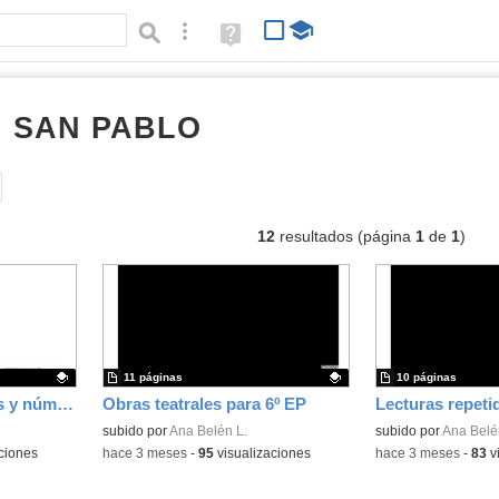
Búsqueda avanzada
Ayuda
(en
ventana
nueva)
I SAN PABLO
documentos
Tipo de contenido:
12
resultados (página
1
de
1
)
11 páginas
10 páginas
Trazos de los fonemas y números para Ed. Infantil
Obras teatrales para 6º EP
Contenido educativo.
subido por
Ana Belén L.
Contenido educativo
subido por
Ana Belé
ciones
-
hace 3 meses
-
95
visualizaciones
-
hace 3 meses
-
83
v