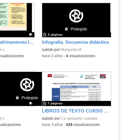
2 páginas
Proyecto de apadrinamiento lector
Infografía. Secuencia didáctica
.
n L.
subido por
Margarita M.
isualizaciones
-
hace 3 años
-
4
visualizaciones
7 páginas
LIBROS DE TEXTO CURSO 2023-2024
.
n L.
subido por
Cp sanpablo coslada
ualizaciones
-
hace 3 años
-
428
visualizaciones