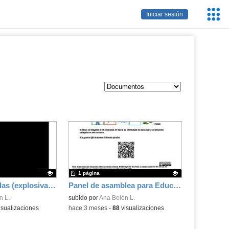
Servic
Iniciar sesión
Educa
1 página
Lecturas repetidas (explosivas) Curiosidades 2º ciclo EP
Panel de asamblea para Educación Infantil
.
n L.
Contenido educativo.
subido por
Ana Belén L.
isualizaciones
-
hace 3 meses
-
88
visualizaciones