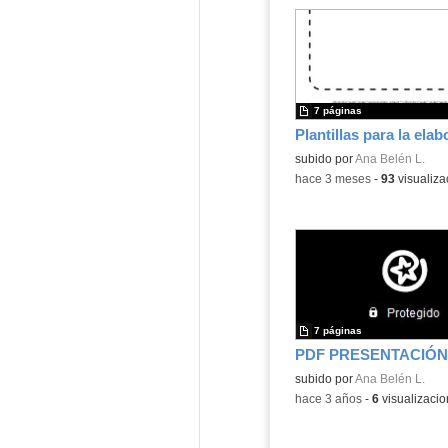
7 páginas
Contenido educativo.
subido por
Ana Belén L.
-
hace 3 meses
-
93
visualiza
7 páginas
Contenido educativo.
subido por
Ana Belén L.
-
hace 3 años
-
6
visualizaci