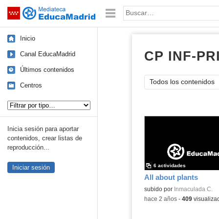
Mediateca de EducaMadrid
Saltar navegación
Palabra o frase:
Inicio
CP INF-PR
Canal EducaMadrid
Últimos contenidos
Todos los contenidos
Centros
Tipo de contenido:
Inicia sesión para aportar
contenidos, crear listas de
reproducción...
6 actividades
Iniciar sesión
All about plants
Contenido educativo.
subido por
Inmaculada C.
-
hace 2 años
-
409
visualiza