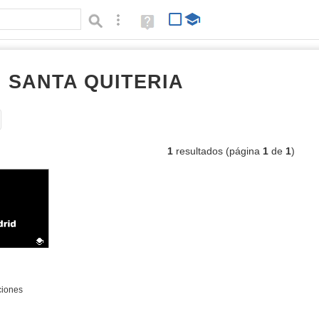
Búsqueda avanzada
Ayuda
(en
ventana
nueva)
I SANTA QUITERIA
vídeos interact
Tipo de contenido:
1
resultados (página
1
de
1
)
ciones