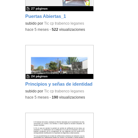
27 páginas
Puertas Abiertas_1
subido por
Tic cp trabenco leganes
-
hace 5 meses
-
522
visualizaciones
24 páginas
Principios y señas de identidad
subido por
Tic cp trabenco leganes
-
hace 5 meses
-
190
visualizaciones