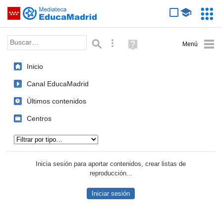
Mediateca de EducaMadrid
Saltar navegación
Servic
Educa
Palabra o frase:
Búsqueda avanzada
Ayuda
(en
ventana
Inicio
nueva)
Canal EducaMadrid
Últimos contenidos
Centros
Tipo de contenido:
Inicia sesión para aportar contenidos, crear listas de
reproducción...
Iniciar sesión