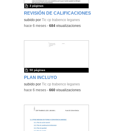
3 páginas
REVISIÓN DE CALIFICACIONES
subido por
Tic cp trabenco leganes
-
hace 6 meses
-
684
visualizaciones
50 páginas
PLAN INCLUYO
subido por
Tic cp trabenco leganes
-
hace 6 meses
-
660
visualizaciones