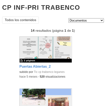
CP INF-PRI TRABENCO
documen
Tipo de contenido:
Todos los contenidos
14
resultados (página
1
de
1
)
2 páginas
Puertas Abiertas_2
subido por
Tic cp trabenco leganes
-
hace 5 meses
-
520
visualizaciones