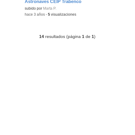
Astronaves CEIP Trabenco
Contenido educativo.
subido por
Marta P.
-
hace 3 años
-
5
visualizaciones
14
resultados (página
1
de
1
)