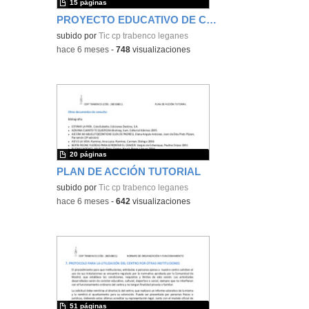
15 páginas
PROYECTO EDUCATIVO DE CENTRO
subido por
Tic cp trabenco leganes
-
hace 6 meses
-
748
visualizaciones
20 páginas
PLAN DE ACCIÓN TUTORIAL
subido por
Tic cp trabenco leganes
-
hace 6 meses
-
642
visualizaciones
51 páginas