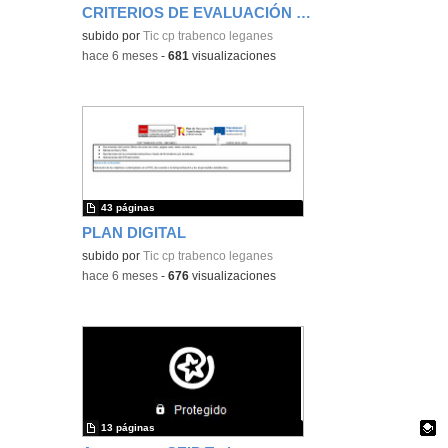
CRITERIOS DE EVALUACIÓN Y CALIFICACIÓN
subido por
Tic cp trabenco leganes
-
hace 6 meses
-
681
visualizaciones
43 páginas
PLAN DIGITAL
subido por
Tic cp trabenco leganes
-
hace 6 meses
-
676
visualizaciones
13 páginas