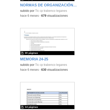
NORMAS DE ORGANIZACIÓN Y FUNCIONAMIENTO
subido por
Tic cp trabenco leganes
-
hace 6 meses
-
679
visualizaciones
30 páginas
MEMORIA 24-25
subido por
Tic cp trabenco leganes
-
hace 6 meses
-
630
visualizaciones
14 páginas