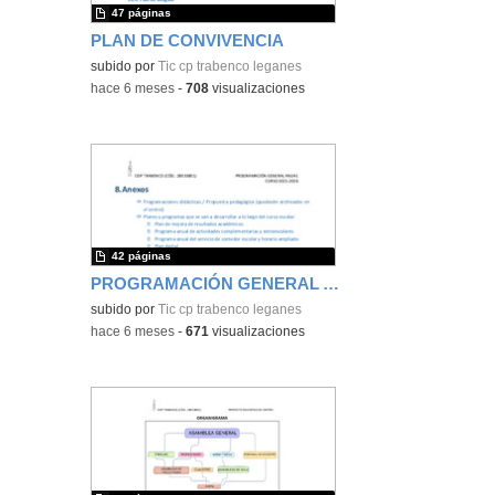
47 páginas
PLAN DE CONVIVENCIA
subido por
Tic cp trabenco leganes
-
hace 6 meses
-
708
visualizaciones
42 páginas
PROGRAMACIÓN GENERAL ANUAL
subido por
Tic cp trabenco leganes
-
hace 6 meses
-
671
visualizaciones