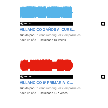
02′ 34″
VILLANCICO 3 AÑOS A_CURSO 2024_2025
Contenido educativo.
subido por
Cp venturarodriguez ciempozuelos
-
hace un año
-
Escuchado
84
veces
03′ 49″
VILLANCICO 6º PRIMARIA_CURSO 2024_2025
Contenido educativo.
subido por
Cp venturarodriguez ciempozuelos
-
hace un año
-
Escuchado
107
veces