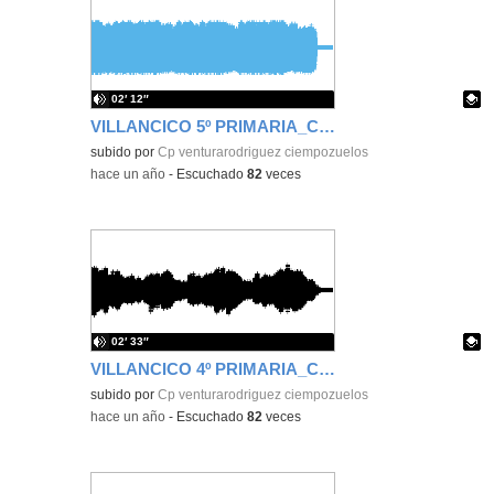
02′ 12″
VILLANCICO 5º PRIMARIA_CURSO 2024_2025
Contenido educativo.
subido por
Cp venturarodriguez ciempozuelos
-
hace un año
-
Escuchado
82
veces
02′ 33″
VILLANCICO 4º PRIMARIA_CURSO 2024_2025
Contenido educativo.
subido por
Cp venturarodriguez ciempozuelos
-
hace un año
-
Escuchado
82
veces