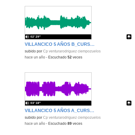
02′ 29″
VILLANCICO 5 AÑOS B_CURSO 2024_2025
Contenido educativo.
subido por
Cp venturarodriguez ciempozuelos
-
hace un año
-
Escuchado
52
veces
03′ 18″
VILLANCICO 5 AÑOS A_CURSO 2024_2025
Contenido educativo.
subido por
Cp venturarodriguez ciempozuelos
-
hace un año
-
Escuchado
89
veces