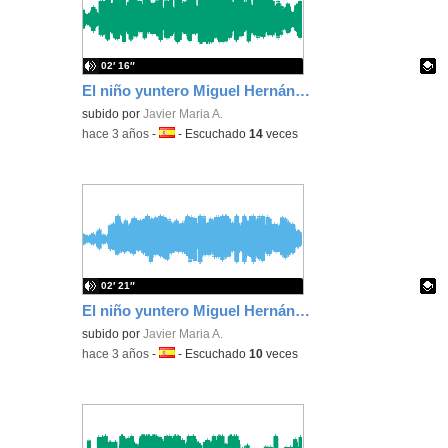
02′ 16″
El niño yuntero Miguel Hernández grupo 5
Contenido educativo.
subido por
Javier Maria A.
-
hace 3 años
-
Idioma:
-
Escuchado
14
veces
02′ 21″
El niño yuntero Miguel Hernández grupo 4
Contenido educativo.
subido por
Javier Maria A.
-
hace 3 años
-
Idioma:
-
Escuchado
10
veces