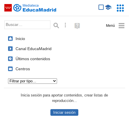
Mediateca de EducaMadrid
Saltar navegación
Servic
Educa
Palabra o frase:
Búsqueda avanzada
Ayuda
(en
ventana
Inicio
nueva)
Canal EducaMadrid
Últimos contenidos
Centros
Tipo de contenido:
Inicia sesión para aportar contenidos, crear listas de
reproducción...
Iniciar sesión