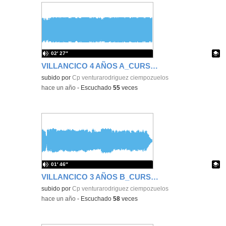
02′ 27″
VILLANCICO 4 AÑOS A_CURSO 2024_2025
Contenido educativo.
subido por
Cp venturarodriguez ciempozuelos
-
hace un año
-
Escuchado
55
veces
01′ 46″
VILLANCICO 3 AÑOS B_CURSO 2024_2025
Contenido educativo.
subido por
Cp venturarodriguez ciempozuelos
-
hace un año
-
Escuchado
58
veces