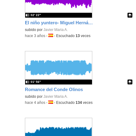
02′ 22″
El niño yuntero- Miguel Hernández- Grupo 1
Contenido educativo.
subido por
Javier Maria A.
-
hace 3 años
-
Idioma:
-
Escuchado
13
veces
01′ 56″
Romance del Conde Olinos
Contenido educativo.
subido por
Javier Maria A.
-
hace 4 años
-
Idioma:
-
Escuchado
134
veces