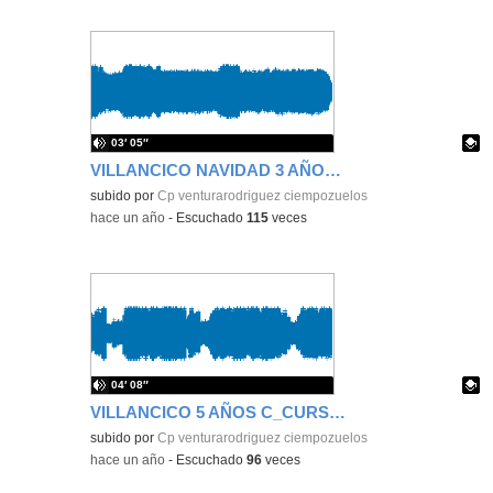
03′ 05″
VILLANCICO NAVIDAD 3 AÑOS B_CURSO 2024_2025
Contenido educativo.
subido por
Cp venturarodriguez ciempozuelos
-
hace un año
-
Escuchado
115
veces
04′ 08″
VILLANCICO 5 AÑOS C_CURSO 2024_2025
Contenido educativo.
subido por
Cp venturarodriguez ciempozuelos
-
hace un año
-
Escuchado
96
veces