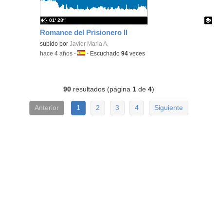
01′ 28″
Romance del Prisionero II
Contenido educativo.
subido por
Javier Maria A.
-
hace 4 años
-
Idioma:
-
Escuchado
94
veces
90
resultados (página
1
de
4
)
Anterior
1
2
3
4
Siguiente