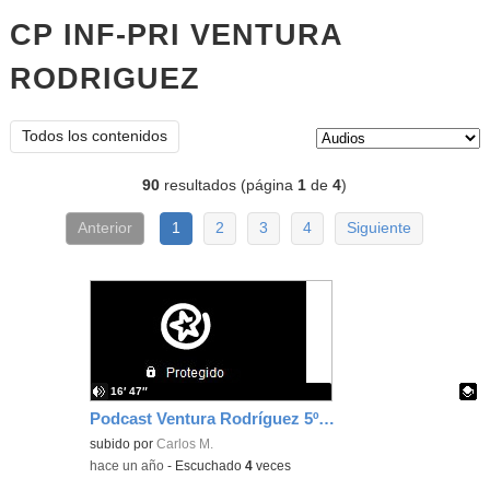
CP INF-PRI VENTURA
RODRIGUEZ
audios
Tipo de contenido:
Todos los contenidos
90
resultados (página
1
de
4
)
Anterior
1
2
3
4
Siguiente
16′ 47″
Podcast Ventura Rodríguez 5ºA 2025
Contenido educativo.
subido por
Carlos M.
-
hace un año
-
Escuchado
4
veces