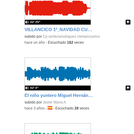
02′ 25″
VILLANCICO 1º_NAVIDAD CURSO 2024_2025
Contenido educativo.
subido por
Cp venturarodriguez ciempozuelos
-
hace un año
-
Escuchado
182
veces
02′ 0″
El niño yuntero Miguel Hernández grupo 6
Contenido educativo.
subido por
Javier Maria A.
-
hace 3 años
-
Idioma:
-
Escuchado
28
veces