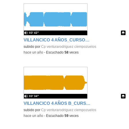
03′ 42″
VILLANCICO 4 AÑOS_CURSO 2024_2025
Contenido educativo.
subido por
Cp venturarodriguez ciempozuelos
-
hace un año
-
Escuchado
58
veces
03′ 34″
VILLANCICO 4 AÑOS B_CURSO 2024_2025
Contenido educativo.
subido por
Cp venturarodriguez ciempozuelos
-
hace un año
-
Escuchado
59
veces