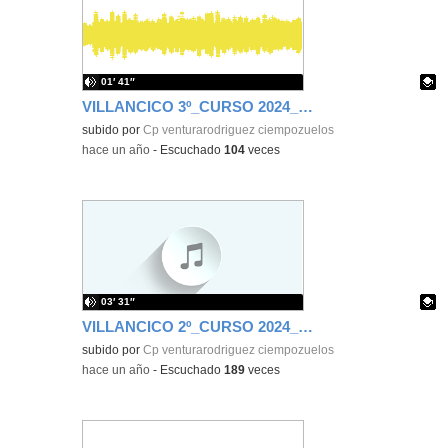
01′ 41″
VILLANCICO 3º_CURSO 2024_2025
Contenido educativo.
subido por
Cp venturarodriguez ciempozuelos
-
hace un año
-
Escuchado
104
veces
03′ 31″
VILLANCICO 2º_CURSO 2024_2025
Contenido educativo.
subido por
Cp venturarodriguez ciempozuelos
-
hace un año
-
Escuchado
189
veces