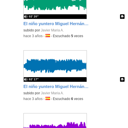
02′ 20″
El niño yuntero Miguel Hernández grupo 3
Contenido educativo.
subido por
Javier Maria A.
-
hace 3 años
-
Idioma:
-
Escuchado
5
veces
02′ 17″
El niño yuntero Miguel Hernández grupo 2
Contenido educativo.
subido por
Javier Maria A.
-
hace 3 años
-
Idioma:
-
Escuchado
6
veces