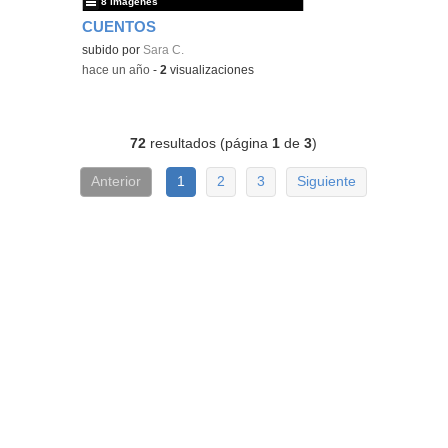
8 imágenes
CUENTOS
subido por
Sara C.
-
hace un año
-
2
visualizaciones
72
resultados (página
1
de
3
)
Anterior
1
2
3
Siguiente