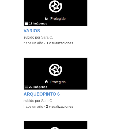
18 imágenes
VARIOS
subido por
Sara C.
-
hace un año
-
3
visualizaciones
22 imágenes
ARQUEOPINTO 6
subido por
Sara C.
-
hace un año
-
2
visualizaciones