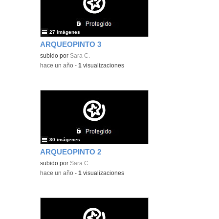
27 imágenes
ARQUEOPINTO 3
subido por
Sara C.
-
hace un año
-
1
visualizaciones
30 imágenes
ARQUEOPINTO 2
subido por
Sara C.
-
hace un año
-
1
visualizaciones