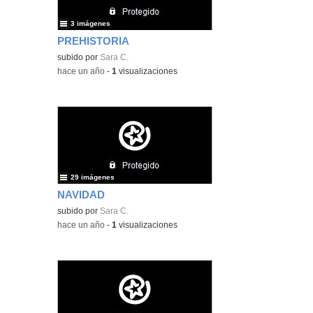
3 imágenes
PREHISTORIA
subido por
Sara C.
-
hace un año
-
1
visualizaciones
29 imágenes
NAVIDAD
subido por
Sara C.
-
hace un año
-
1
visualizaciones