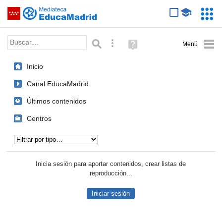
Mediateca de EducaMadrid
Saltar navegación
Servic
Educa
Palabra o frase:
Búsqueda avanzada
Ayuda
(en
ventana
Inicio
nueva)
Canal EducaMadrid
Últimos contenidos
Centros
Tipo de contenido:
Inicia sesión para aportar contenidos, crear listas de
reproducción...
Iniciar sesión