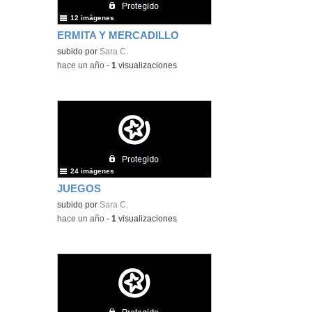
12 imágenes
ERMITA Y MERCADILLO
subido por
Sara C.
-
hace un año
-
1
visualizaciones
24 imágenes
JUEGOS
subido por
Sara C.
-
hace un año
-
1
visualizaciones