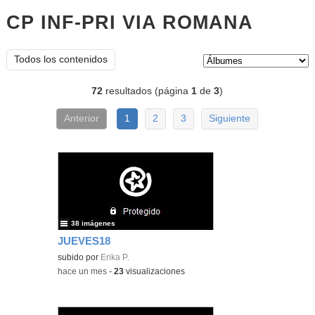
CP INF-PRI VIA ROMANA
Álbum
Tipo de contenido:
Todos los contenidos
72
resultados (página
1
de
3
)
Anterior
1
2
3
Siguiente
38 imágenes
JUEVES18
subido por
Erika P.
-
hace un mes
-
23
visualizaciones