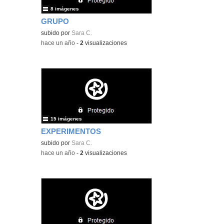
8 imágenes
GRUPO
subido por
Sara C.
-
hace un año
-
2
visualizaciones
15 imágenes
EXPERIMENTOS
subido por
Sara C.
-
hace un año
-
2
visualizaciones