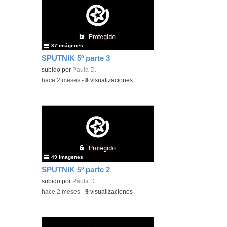
37 imágenes
SPUTNIK 5º parte 3
subido por
Paula D.
-
hace 2 meses
-
8
visualizaciones
49 imágenes
SPUTNIK 5º parte 2
subido por
Paula D.
-
hace 2 meses
-
9
visualizaciones