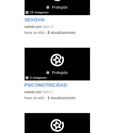
15 imágenes
SEGOVIA
subido por
Sara C.
-
hace un año
-
2
visualizaciones
2 imágenes
PSICOMOTRICIDAD
subido por
Sara C.
-
hace un año
-
1
visualizaciones