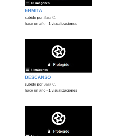
18 imágenes
ERMITA
subido por
Sara C.
-
hace un año
-
1
visualizaciones
4 imágenes
DESCANSO
subido por
Sara C.
-
hace un año
-
1
visualizaciones