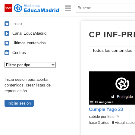
Mediateca de EducaMadrid
Saltar navegación
Palabra o frase:
Inicio
CP INF-PR
Canal EducaMadrid
Últimos contenidos
Todos los contenidos
Centros
Tipo de contenido:
Inicia sesión para aportar
contenidos, crear listas de
reproducción...
10 imágenes
Iniciar sesión
Cumple Yago 23
subido por
Ester M.
-
hace 3 años
-
9
visualizaci