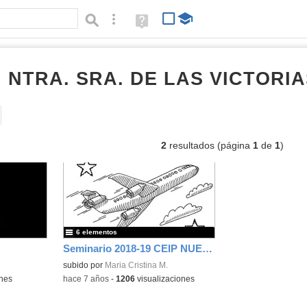
Búsqueda avanzada
Ayuda
(en
ventana
nueva)
I NTRA. SRA. DE LAS VICTORI
Tipo de contenido:
2
resultados (página
1
de
1
)
6 elementos
Seminario 2018-19 CEIP NUESTRA SEÑORA DE LA VICTORIA. DESPEGANDO HACIA EUROPA.
subido por
Maria Cristina M.
ones
-
hace 7 años
-
1206
visualizaciones