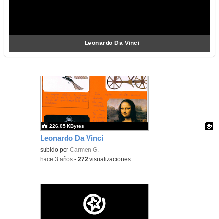
Leonardo Da Vinci
226.05 KBytes
Leonardo Da Vinci
Contenido educativo.
subido por
Carmen G.
-
hace 3 años
-
272
visualizaciones