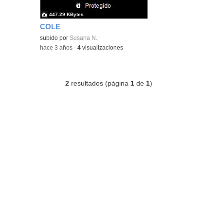
447.29 KBytes
COLE
subido por
Susana N.
-
hace 3 años
-
4
visualizaciones
2
resultados (página
1
de
1
)