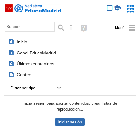
Mediateca de EducaMadrid
Saltar navegación
Servic
Educa
Palabra o frase:
Búsqueda avanzada
Ayuda
(en
ventana
Inicio
nueva)
Canal EducaMadrid
Últimos contenidos
Centros
Tipo de contenido:
Inicia sesión para aportar contenidos, crear listas de
reproducción...
Iniciar sesión