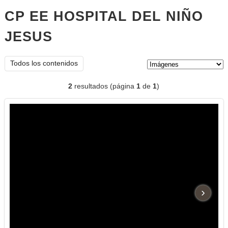
CP EE HOSPITAL DEL NIÑO
JESUS
imágenes
Tipo de contenido:
Todos los contenidos
2
resultados (página
1
de
1
)
›