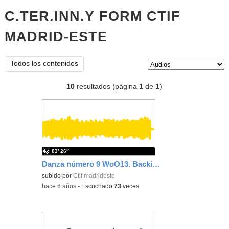
C.TER.INN.Y FORM CTIF
MADRID-ESTE
audios
Tipo de contenido:
Todos los contenidos
10
resultados (página
1
de
1
)
03′ 26″
Danza número 9 WoO13. Backing track lento
subido por
Ctif madrideste
-
hace 6 años
-
Escuchado
73
veces