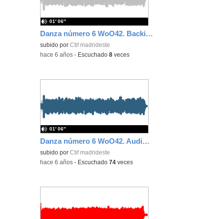
01′ 06″
Danza número 6 WoO42. Backing track
subido por
Ctif madrideste
-
hace 6 años
-
Escuchado
8
veces
01′ 06″
Danza número 6 WoO42. Audio de ejemplo
subido por
Ctif madrideste
-
hace 6 años
-
Escuchado
74
veces