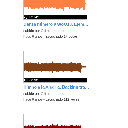
02′ 34″
Danza número 9 WoO13. Ejemplo rápido
subido por
Ctif madrideste
-
hace 6 años
-
Escuchado
14
veces
00′ 55″
Himno a la Alegría. Backing track rápido.
subido por
Ctif madrideste
-
hace 6 años
-
Escuchado
112
veces