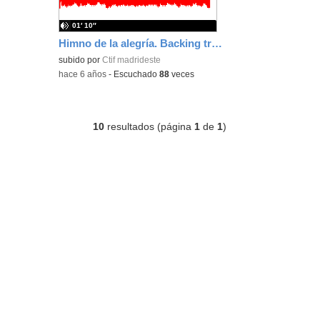
01′ 10″
Himno de la alegría. Backing track. Lento
subido por
Ctif madrideste
-
hace 6 años
-
Escuchado
88
veces
10
resultados (página
1
de
1
)