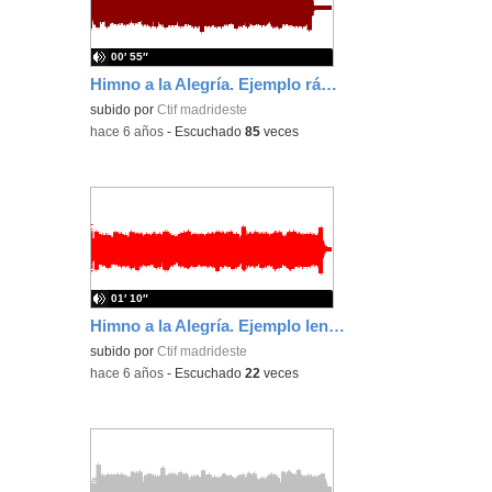
00′ 55″
Himno a la Alegría. Ejemplo rápido.
subido por
Ctif madrideste
-
hace 6 años
-
Escuchado
85
veces
01′ 10″
Himno a la Alegría. Ejemplo lento.
subido por
Ctif madrideste
-
hace 6 años
-
Escuchado
22
veces