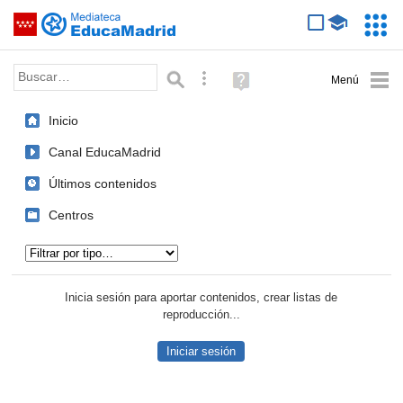
Mediateca de EducaMadrid
Saltar navegación
Servic
Educa
Palabra o frase:
Búsqueda avanzada
Ayuda
(en
ventana
Inicio
nueva)
Canal EducaMadrid
Últimos contenidos
Centros
Tipo de contenido:
Inicia sesión para aportar contenidos, crear listas de
reproducción...
Iniciar sesión