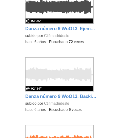
03′ 26″
Danza número 9 WoO13. Ejempo lento
subido por
Ctif madrideste
-
hace 6 años
-
Escuchado
72
veces
02′ 34″
Danza número 9 WoO13. Backing track rápido
subido por
Ctif madrideste
-
hace 6 años
-
Escuchado
9
veces