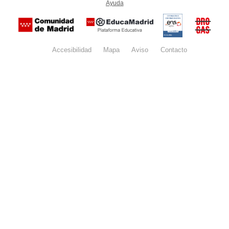
Ayuda
(en ventana nueva)
Certificación
Buzón
de
anónim
conformidad
del Pla
con el
Regiona
Esquema
contra l
Nacional de
Accesibilidad
Mapa
web
Aviso
legal
Contacto
Drogas 
Seguridad
la
(categoría
Comunid
MEDIA). El
de Madr
documento
se abrirá en
ventana
nueva.