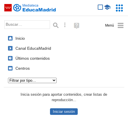
Mediateca de EducaMadrid
Saltar navegación
Servic
Educa
Palabra o frase:
Búsqueda avanzada
Ayuda
(en
ventana
Inicio
nueva)
Canal EducaMadrid
Últimos contenidos
Centros
Tipo de contenido:
Inicia sesión para aportar contenidos, crear listas de
reproducción...
Iniciar sesión