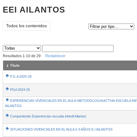
EEI AILANTOS
Tipo de contenido:
Todos los contenidos
Sus archivos
:
Resultados
1
-
10
de
29
Restablecer
Título
P.G.A 2025-26
PGA 2024-25
EXPERIENCIAS VIVENCIALES EN EL AULA-METODOLOGIA ACTIVA-ESCUELA INF
AILANTOS
Compartiendo Experiencias-escuela infantil Ailantos
SITUACIONES VIVENCIALES EN EL AULA 2-3 AÑOS-E.I AILANTOS