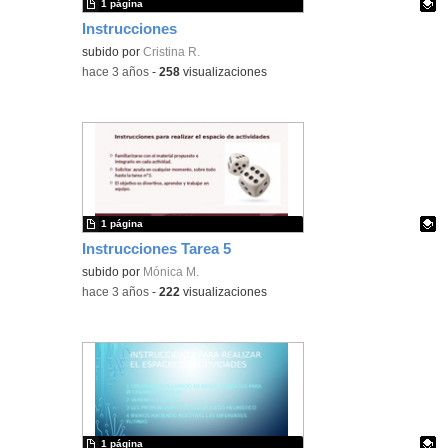
1 página
Instrucciones
Contenido educativo.
subido por
Cristina R.
-
hace 3 años
-
258
visualizaciones
1 página
Instrucciones Tarea 5
Contenido educativo.
subido por
Mónica M.
-
hace 3 años
-
222
visualizaciones
1 página