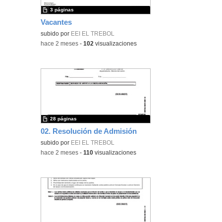
3 páginas
Vacantes
subido por
EEI EL TREBOL
-
hace 2 meses
-
102
visualizaciones
28 páginas
02. Resolución de Admisión
subido por
EEI EL TREBOL
-
hace 2 meses
-
110
visualizaciones