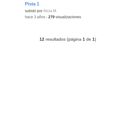
Pista 1
Contenido educativo.
subido por
Alicia M.
-
hace 3 años
-
279
visualizaciones
12
resultados (página
1
de
1
)