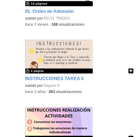
14 páginas
01. Orden de Admisión
subido por
EEI EL TREBOL
-
hace 2 meses
-
108
visualizaciones
1 página
INSTRUCCIONES TAREA 5
Contenido educativo.
subido por
Nagore P.
-
hace 3 años
-
263
visualizaciones