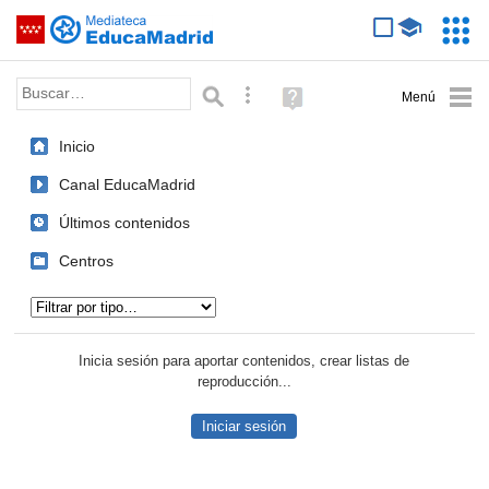
Mediateca de EducaMadrid
Saltar navegación
Servic
Educa
Palabra o frase:
Búsqueda avanzada
Ayuda
(en
ventana
Inicio
nueva)
Canal EducaMadrid
Últimos contenidos
Centros
Tipo de contenido:
Inicia sesión para aportar contenidos, crear listas de
reproducción...
Iniciar sesión