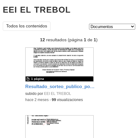
EEI EL TREBOL
documentos
Tipo de contenido:
Todos los contenidos
12
resultados (página
1
de
1
)
1 página
Resultado_sorteo_publico_posibles_empates_3
subido por
EEI EL TREBOL
-
hace 2 meses
-
99
visualizaciones