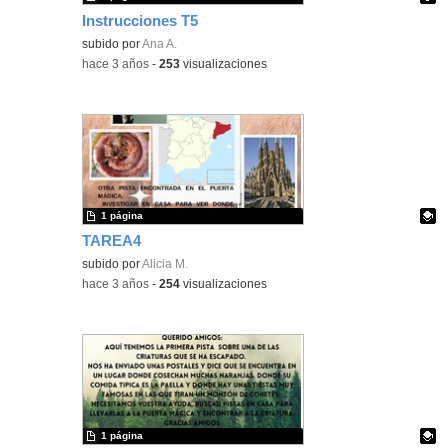
Instrucciones T5
Contenido educativo.
subido por
Ana A.
-
hace 3 años
-
253
visualizaciones
1 página
TAREA4
Contenido educativo.
subido por
Alicia M.
-
hace 3 años
-
254
visualizaciones
1 página