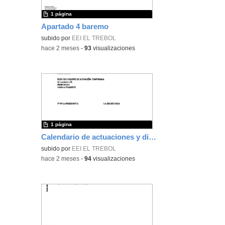
1 página
Apartado 4 baremo
subido por
EEI EL TREBOL
-
hace 2 meses
-
93
visualizaciones
1 página
Calendario de actuaciones y direcciones SAE-INSP-EAT
subido por
EEI EL TREBOL
-
hace 2 meses
-
94
visualizaciones