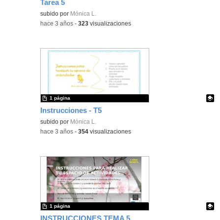
Tarea 5
Contenido educativo.
subido por
Mónica L.
-
hace 3 años
-
323
visualizaciones
1 página
Instrucciones - T5
Contenido educativo.
subido por
Mónica L.
-
hace 3 años
-
354
visualizaciones
1 página
INSTRUCCIONES TEMA 5