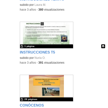
Contenido educativo.
subido por
Laura M.
-
hace 3 años
-
380
visualizaciones
1 página
INSTRUCCIONES T5
Contenido educativo.
subido por
Nuria O.
-
hace 3 años
-
391
visualizaciones
28 páginas
CONÓCENOS