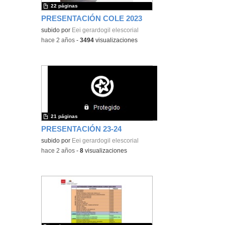
22 páginas
PRESENTACIÓN COLE 2023
subido por
Eei gerardogil elescorial
-
hace 2 años
-
3494
visualizaciones
21 páginas
PRESENTACIÓN 23-24
subido por
Eei gerardogil elescorial
-
hace 2 años
-
8
visualizaciones