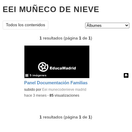
EEI MUÑECO DE NIEVE
Álbumes
Tipo de contenido:
Todos los contenidos
1
resultados (página
1
de
1
)
5 imágenes
Panel Documentación Familias
Contenido educativo.
subido por
Eei munecodenieve madrid
-
hace 3 meses
-
85
visualizaciones
1
resultados (página
1
de
1
)