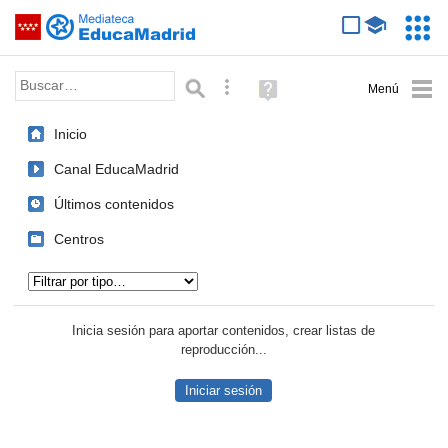
Mediateca de EducaMadrid
Saltar navegación
Servic
Educa
Palabra o frase:
Búsqueda avanzada
Ayuda
(en
ventana
Inicio
nueva)
Canal EducaMadrid
Últimos contenidos
Centros
Tipo de contenido:
Inicia sesión para aportar contenidos, crear listas de
reproducción...
Iniciar sesión