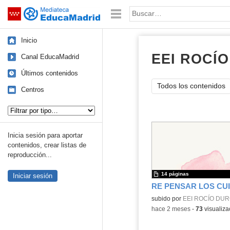
Mediateca de EducaMadrid
Saltar navegación
Palabra o frase:
Inicio
EEI ROCÍ
Canal EducaMadrid
Últimos contenidos
Todos los contenidos
Centros
Tipo de contenido:
Inicia sesión para aportar
contenidos, crear listas de
reproducción...
14 páginas
Iniciar sesión
Contenido educativo.
subido por
EEI ROCÍO DU
-
hace 2 meses
-
73
visualiza