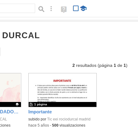
Búsqueda avanzada
Ayuda
(en
ventana
nueva)
O DURCAL
documentos
Tipo de contenido:
2
resultados (página
1
de
1
)
1 página
RE PENSAR LOS CUIDADOS INDIVIDUALES EN LA ESCUELA INFANTIL
Importante
RCAL
subido por
Tic eei rociodurcal madrid
ciones
-
hace 5 años
-
500
visualizaciones