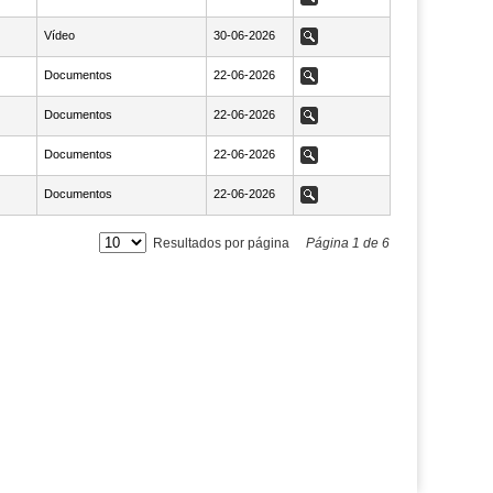
Vídeo
NaN30-06-2026
30-06-2026
Ver
Documentos
NaN22-06-2026
22-06-2026
Ver
Documentos
NaN22-06-2026
22-06-2026
Ver
Documentos
NaN22-06-2026
22-06-2026
Ver
Documentos
NaN22-06-2026
22-06-2026
Ver
Resultados por página
Página
1
de
6