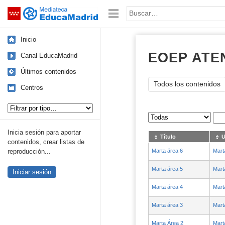
Mediateca de EducaMadrid
Saltar navegación
Palabra o frase:
Inicio
EOEP ATE
Canal EducaMadrid
Últimos contenidos
Todos los contenidos
Centros
Tipo de contenido:
Sus archivos
:
Inicia sesión para aportar
Título
U
contenidos, crear listas de
Marta área 6
Mart
reproducción...
Marta área 5
Mart
Iniciar sesión
Marta área 4
Mart
Marta área 3
Mart
Marta Área 2
Mart