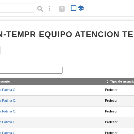
Búsqueda avanzada
Ayuda
(en
ventana
nueva)
N-TEMPR EQUIPO ATENCION T
Tipo de contenido:
suario
Tipo de usuari
a Fatima C.
Profesor
a Fatima C.
Profesor
a Fatima C.
Profesor
a Fatima C.
Profesor
a Fatima C.
Profesor