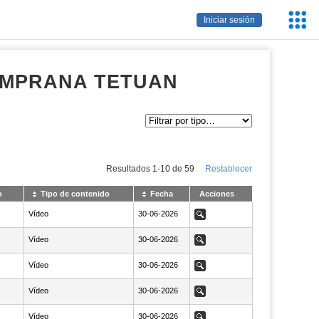
Servic
Iniciar sesión
Educa
EMPRANA TETUAN
Resultados
1
-
10
de
59
Restablecer
o
Tipo de contenido
Fecha
Acciones
Vídeo
NaN30-06-2026
30-06-2026
Ver
Vídeo
NaN30-06-2026
30-06-2026
Ver
Vídeo
NaN30-06-2026
30-06-2026
Ver
Vídeo
NaN30-06-2026
30-06-2026
Ver
Vídeo
NaN30-06-2026
30-06-2026
Ver