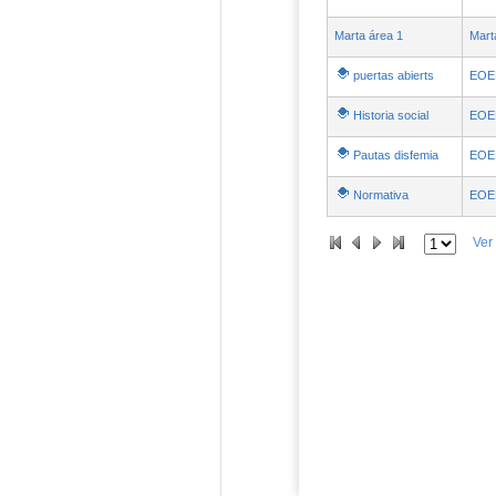
Marta área 1
Mart
puertas abierts
EOE
Historia social
EOE
Pautas disfemia
EOE
Normativa
EOE
Ver