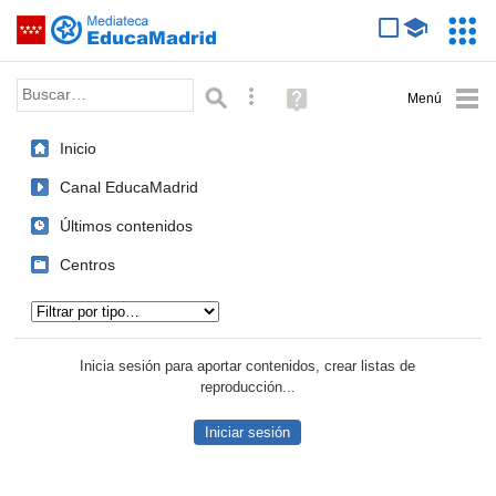
Mediateca de EducaMadrid
Saltar navegación
Servic
Educa
Palabra o frase:
Búsqueda avanzada
Ayuda
(en
ventana
Inicio
nueva)
Canal EducaMadrid
Últimos contenidos
Centros
Tipo de contenido:
Inicia sesión para aportar contenidos, crear listas de
reproducción...
Iniciar sesión