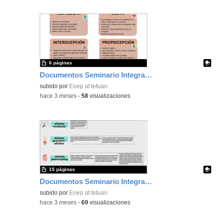
6 páginas
Documentos Seminario Integración Sensorial
Contenido educativo.
subido por
Eoep at tetuan
-
hace 3 meses
-
58
visualizaciones
15 páginas
Documentos Seminario Integración Sensorial
Contenido educativo.
subido por
Eoep at tetuan
-
hace 3 meses
-
69
visualizaciones