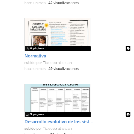
-
hace un mes
-
42
visualizaciones
6 páginas
Normativa
Contenido educativo.
subido por
Tic eoep at tetuan
-
hace un mes
-
49
visualizaciones
9 páginas
Desarrollo evolutivo de los sistemas sensoriales
Contenido educativo.
subido por
Tic eoep at tetuan