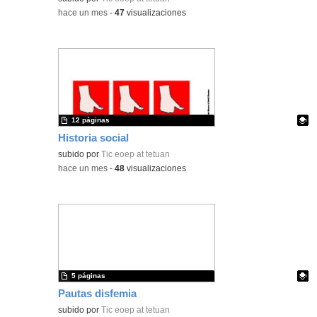
-
hace un mes
-
47
visualizaciones
12 páginas
Historia social
Contenido educativo.
subido por
Tic eoep at tetuan
-
hace un mes
-
48
visualizaciones
5 páginas
Pautas disfemia
Contenido educativo.
subido por
Tic eoep at tetuan