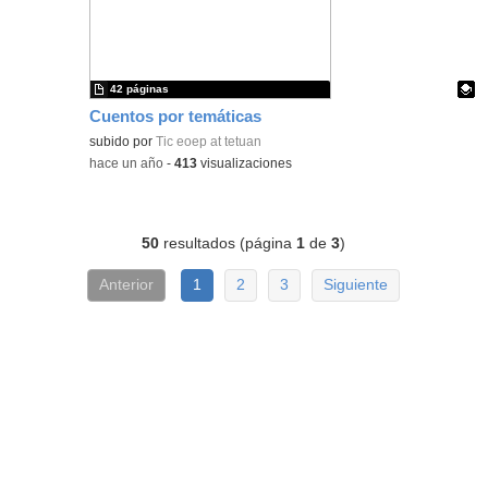
42 páginas
Cuentos por temáticas
Contenido educativo.
subido por
Tic eoep at tetuan
-
hace un año
-
413
visualizaciones
50
resultados (página
1
de
3
)
Anterior
1
2
3
Siguiente