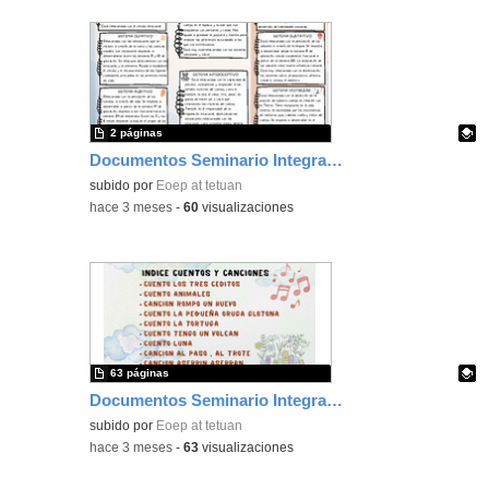
2 páginas
Documentos Seminario Integración Sensorial
Contenido educativo.
subido por
Eoep at tetuan
-
hace 3 meses
-
60
visualizaciones
63 páginas
Documentos Seminario Integración Sensorial
Contenido educativo.
subido por
Eoep at tetuan
-
hace 3 meses
-
63
visualizaciones