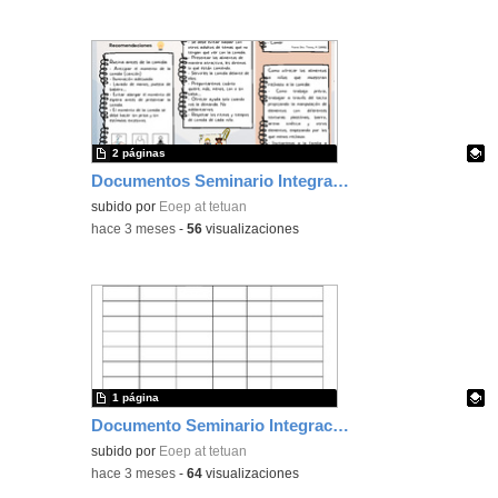
2 páginas
Documentos Seminario Integración Sensorial
Contenido educativo.
subido por
Eoep at tetuan
-
hace 3 meses
-
56
visualizaciones
1 página
Documento Seminario Integración Sensorial
Contenido educativo.
subido por
Eoep at tetuan
-
hace 3 meses
-
64
visualizaciones