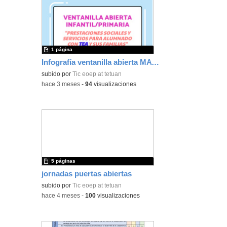
1 página
Infografía ventanilla abierta MAYO 26
subido por
Tic eoep at tetuan
-
hace 3 meses
-
94
visualizaciones
5 páginas
jornadas puertas abiertas
subido por
Tic eoep at tetuan
-
hace 4 meses
-
100
visualizaciones