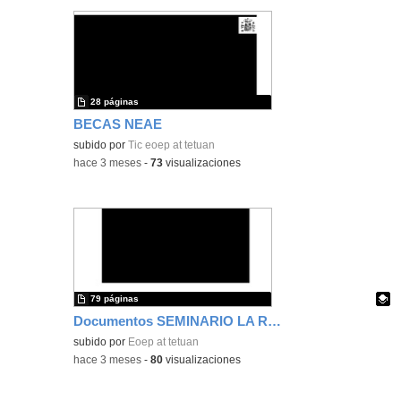
28 páginas
BECAS NEAE
subido por
Tic eoep at tetuan
-
hace 3 meses
-
73
visualizaciones
79 páginas
Documentos SEMINARIO LA RESPUESTA INCLUSIVA A LAS DIFICULTADES DE INTEGRACIÓN SENSORIAL EN LAS ESCUELAS INFANTILES I
Contenido educativo.
subido por
Eoep at tetuan
-
hace 3 meses
-
80
visualizaciones