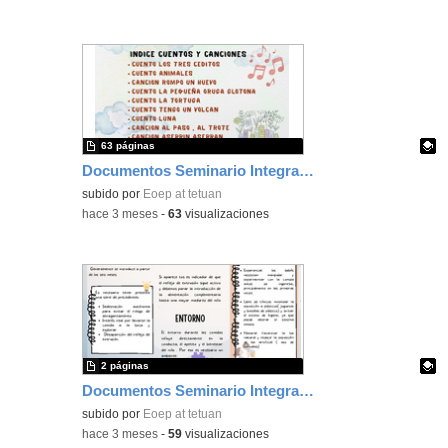
63 páginas
Documentos Seminario Integracion Sensorial
Contenido educativo.
subido por
Eoep at tetuan
-
hace 3 meses
-
63
visualizaciones
2 páginas
Documentos Seminario Integración Sensorial
Contenido educativo.
subido por
Eoep at tetuan
-
hace 3 meses
-
59
visualizaciones