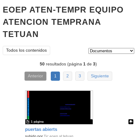
EOEP ATEN-TEMPR EQUIPO
ATENCION TEMPRANA
TETUAN
documentos
Tipo de contenido:
Todos los contenidos
50
resultados (página
1
de
3
)
Anterior
1
2
3
Siguiente
1 página
puertas abierts
Contenido educativo.
subido por
Tic eoep at tetuan