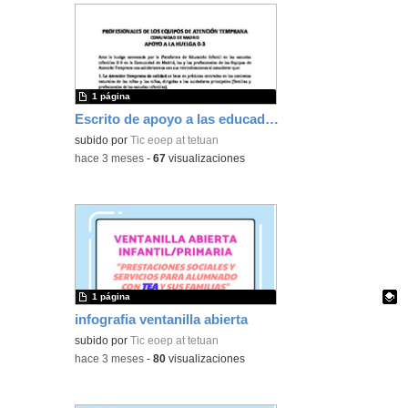
1 página
Escrito de apoyo a las educadoras infantiles
subido por
Tic eoep at tetuan
-
hace 3 meses
-
67
visualizaciones
1 página
infografia ventanilla abierta
Contenido educativo.
subido por
Tic eoep at tetuan
-
hace 3 meses
-
80
visualizaciones