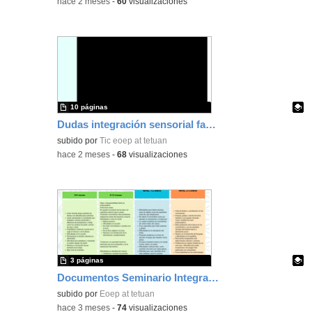
-
hace 2 meses
-
60
visualizaciones
10 páginas
Dudas integración sensorial familias
Contenido educativo.
subido por
Tic eoep at tetuan
-
hace 2 meses
-
68
visualizaciones
3 páginas
Documentos Seminario Integración Sensorial
Contenido educativo.
subido por
Eoep at tetuan
-
hace 3 meses
-
74
visualizaciones