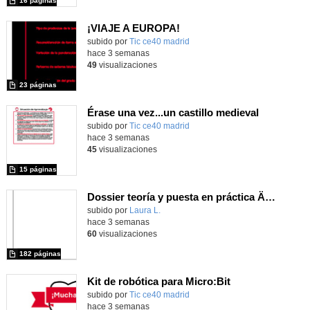
16 páginas
¡VIAJE A EUROPA!
subido por
Tic ce40 madrid
-
hace 3 semanas
49
visualizaciones
23 páginas
Érase una vez...un castillo medieval
subido por
Tic ce40 madrid
-
hace 3 semanas
45
visualizaciones
15 páginas
Dossier teoría y puesta en práctica Äprendizaje Basado en Juegos en Educación Infantil y Primaria
Contenido educativo.
subido por
Laura L.
-
hace 3 semanas
60
visualizaciones
182 páginas
Kit de robótica para Micro:Bit
Contenido educativo.
subido por
Tic ce40 madrid
-
hace 3 semanas