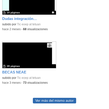
10 páginas
Dudas integración sensorial familias
Contenido educativo.
subido por
Tic eoep at tetuan
-
hace 2 meses
-
68
visualizaciones
28 páginas
BECAS NEAE
subido por
Tic eoep at tetuan
-
hace 3 meses
-
73
visualizaciones
Ver más del mismo autor