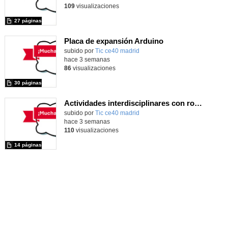
109
visualizaciones
27 páginas
Placa de expansión Arduino
Contenido educativo.
subido por
Tic ce40 madrid
-
hace 3 semanas
86
visualizaciones
30 páginas
Actividades interdisciplinares con robótica y pensamiento computacional
Contenido educativo.
subido por
Tic ce40 madrid
-
hace 3 semanas
110
visualizaciones
14 páginas