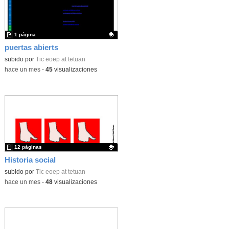
1 página
puertas abierts
Contenido educativo.
subido por
Tic eoep at tetuan
-
hace un mes
-
45
visualizaciones
12 páginas
Historia social
Contenido educativo.
subido por
Tic eoep at tetuan
-
hace un mes
-
48
visualizaciones