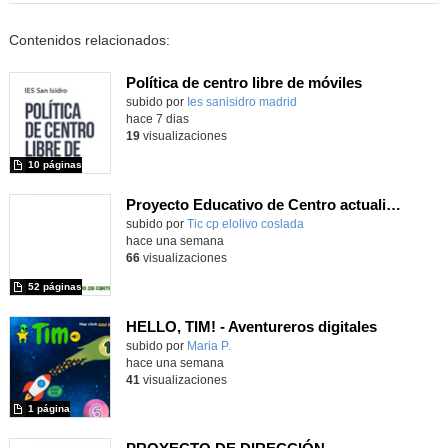
Contenidos relacionados:
Política de centro libre de móviles
subido por
Ies sanisidro madrid
-
hace 7 dias
19
visualizaciones
10 páginas
Proyecto Educativo de Centro actualizado 2026
subido por
Tic cp elolivo coslada
-
hace una semana
66
visualizaciones
52 páginas
HELLO, TIM! - Aventureros digitales
Contenido educativo.
subido por
Maria P.
-
hace una semana
41
visualizaciones
1 página