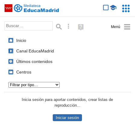
Mediateca de EducaMadrid
Saltar navegación
Servic
Educa
Palabra o frase:
Búsqueda avanzada
Ayuda
(en
ventana
Inicio
nueva)
Canal EducaMadrid
Últimos contenidos
Centros
Tipo de contenido:
Inicia sesión para aportar contenidos, crear listas de
reproducción...
Iniciar sesión