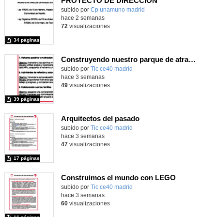
PROYECTO DE DIRECCIÓN
Contenido educativo.
subido por
Cp unamuno madrid
-
hace 2 semanas
72
visualizaciones
34 páginas
Construyendo nuestro parque de atracciones
subido por
Tic ce40 madrid
-
hace 3 semanas
49
visualizaciones
39 páginas
Arquitectos del pasado
subido por
Tic ce40 madrid
-
hace 3 semanas
47
visualizaciones
17 páginas
Construimos el mundo con LEGO
subido por
Tic ce40 madrid
-
hace 3 semanas
60
visualizaciones