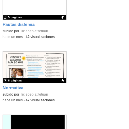
5 páginas
Pautas disfemia
Contenido educativo.
subido por
Tic eoep at tetuan
-
hace un mes
-
42
visualizaciones
6 páginas
Normativa
Contenido educativo.
subido por
Tic eoep at tetuan
-
hace un mes
-
47
visualizaciones