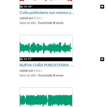
01′ 30″
Cuña publicitaria con música y efectos
Contenido educativo.
subido por
Elisa I.
-
hace un año
-
Escuchado
8
veces
01′ 07″
NUEVA CUÑA PUBLICITARIA CON MICRÓFONO NUEVO
Contenido educativo.
subido por
Elisa I.
-
hace un año
-
Escuchado
6
veces