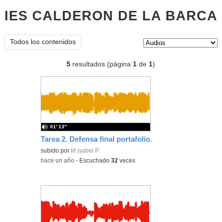
IES CALDERON DE LA BARCA
Tipo de contenido:
Todos los contenidos
5
resultados (página
1
de
1
)
01′ 13″
Tarea 2. Defensa final portafolio.
subido por
M.isabel P.
-
hace un año
-
Escuchado
32
veces