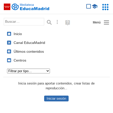
Mediateca de EducaMadrid
Saltar navegación
Servic
Educa
Palabra o frase:
Búsqueda avanzada
Ayuda
(en
ventana
Inicio
nueva)
Canal EducaMadrid
Últimos contenidos
Centros
Tipo de contenido:
Inicia sesión para aportar contenidos, crear listas de
reproducción...
Iniciar sesión