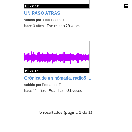
02′ 45″
UN PASO ATRAS
Contenido educativo.
subido por
Juan Pedro R.
-
hace 3 años
-
Escuchado
29
veces
05′ 37″
Crónica de un nómada. radio5 30XI2015
subido por
Fernando E.
-
hace 11 años
-
Escuchado
81
veces
5
resultados (página
1
de
1
)