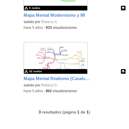
6 nodos
Mapa Mental Modernismo y 98
Contenido educativo.
subido por
Rebeca S.
-
hace 5 años
-
933
visualizaciones
42 nodos
Mapa Mental Realismo (Casals 4º)
Contenido educativo.
subido por
Rebeca S.
-
hace 5 años
-
802
visualizaciones
3
resultados (página
1
de
1
)