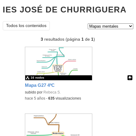
IES JOSÉ DE CHURRIGUERA
m
me
Tipo de contenido:
Todos los contenidos
3
resultados (página
1
de
1
)
16 nodos
Mapa G27 4ºC
Contenido educativo.
subido por
Rebeca S.
-
hace 5 años
-
635
visualizaciones