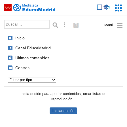
Mediateca de EducaMadrid
Saltar navegación
Servic
Educa
Palabra o frase:
Búsqueda avanzada
Ayuda
(en
ventana
Inicio
nueva)
Canal EducaMadrid
Últimos contenidos
Centros
Tipo de contenido:
Inicia sesión para aportar contenidos, crear listas de
reproducción...
Iniciar sesión