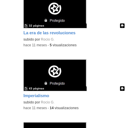
32 páginas
La era de las revoluciones
Contenido educativo.
subido por
Rocio G.
-
hace 11 meses
-
5
visualizaciones
43 páginas
Imperialismo
Contenido educativo.
subido por
Rocio G.
-
hace 11 meses
-
14
visualizaciones