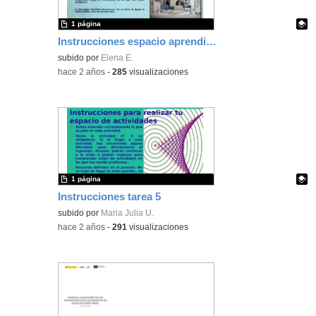
1 página
Instrucciones espacio aprendizaje T5
Contenido educativo.
subido por
Elena E.
-
hace 2 años
-
285
visualizaciones
1 página
Instrucciones tarea 5
Contenido educativo.
subido por
Maria Julia U.
-
hace 2 años
-
291
visualizaciones