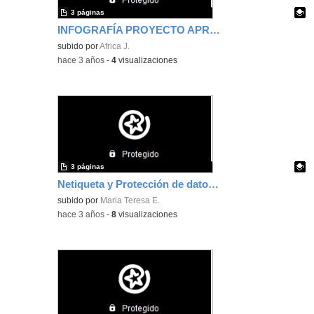
3 páginas
INFOGRAFÍA PROYECTO APRENDIZAJE-SERVICIO
Contenido educativo.
subido por
Africa J.
-
hace 3 años
-
4
visualizaciones
3 páginas
Netiqueta y Protección de datos_Presentación
Contenido educativo.
subido por
Maria Teresa E.
-
hace 3 años
-
8
visualizaciones