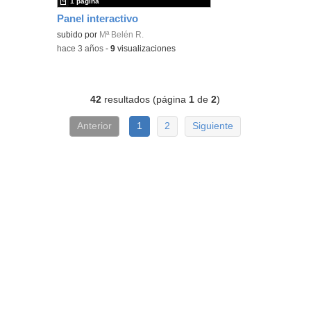
1 página
Panel interactivo
subido por
Mª Belén R.
-
hace 3 años
-
9
visualizaciones
42
resultados (página
1
de
2
)
Anterior
1
2
Siguiente