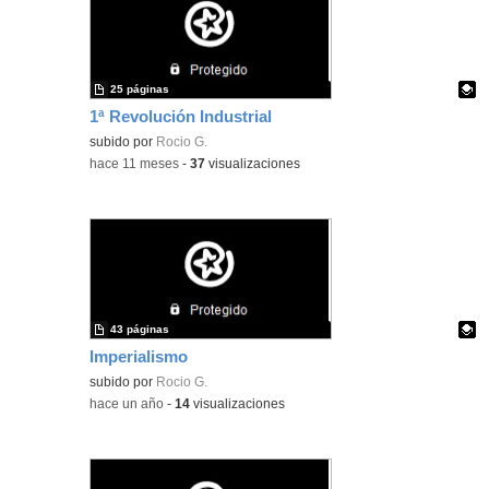
25 páginas
1ª Revolución Industrial
Contenido educativo.
subido por
Rocio G.
-
hace 11 meses
-
37
visualizaciones
43 páginas
Imperialismo
Contenido educativo.
subido por
Rocio G.
-
hace un año
-
14
visualizaciones