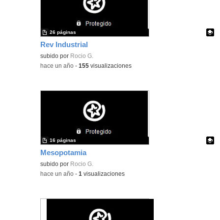
26 páginas
Rev Industrial
Contenido educativo.
subido por
Rocio G.
-
hace un año
-
155
visualizaciones
16 páginas
Mesopotamia
Contenido educativo.
subido por
Rocio G.
-
hace un año
-
1
visualizaciones