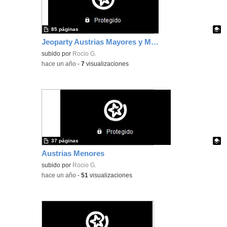
85 páginas
Jeoparty Austrias Mayores y Menores
Contenido educativo.
subido por
Rocio G.
-
hace un año
-
7
visualizaciones
37 páginas
Austrias Menores
Contenido educativo.
subido por
Rocio G.
-
hace un año
-
51
visualizaciones