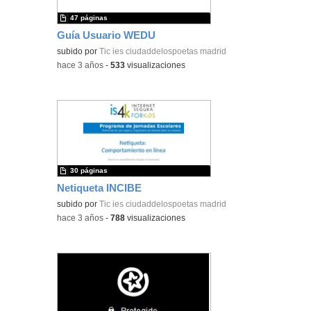
47 páginas
Guía Usuario WEDU
subido por
Tic ies ciudaddelospoetas madrid
-
hace 3 años
-
533
visualizaciones
30 páginas
Netiqueta INCIBE
subido por
Tic ies ciudaddelospoetas madrid
-
hace 3 años
-
788
visualizaciones