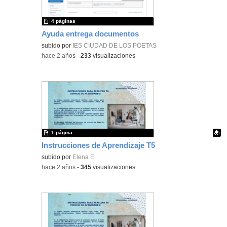
4 páginas
Ayuda entrega documentos
subido por
IES CIUDAD DE LOS POETAS
-
hace 2 años
-
233
visualizaciones
1 página
Instrucciones de Aprendizaje T5
Contenido educativo.
subido por
Elena E.
-
hace 2 años
-
345
visualizaciones