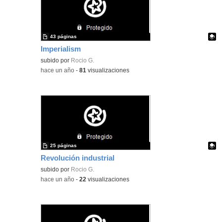
43 páginas
Imperialism
Contenido educativo.
subido por
Rocio G.
-
hace un año
-
81
visualizaciones
25 páginas
Revolución industrial
Contenido educativo.
subido por
Rocio G.
-
hace un año
-
22
visualizaciones