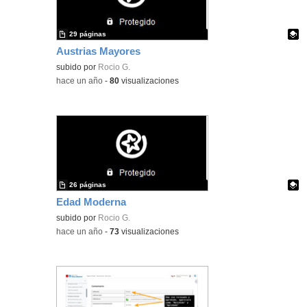
29 páginas
Austrias Mayores
Contenido educativo.
subido por
Rocio G.
-
hace un año
-
80
visualizaciones
26 páginas
Edad Moderna
Contenido educativo.
subido por
Rocio G.
-
hace un año
-
73
visualizaciones