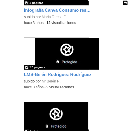
2 páginas
Infografía Canva Consumo responsable de papel
Contenido educativo.
subido por
Maria Teresa E.
-
hace 3 años
-
12
visualizaciones
27 páginas
LMS-Belén Rodríguez Rodríguez
subido por
Mª Belén R.
-
hace 3 años
-
9
visualizaciones