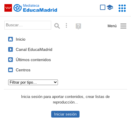
Mediateca de EducaMadrid
Saltar navegación
Servic
Educa
Palabra o frase:
Búsqueda avanzada
Ayuda
(en
ventana
Inicio
nueva)
Canal EducaMadrid
Últimos contenidos
Centros
Tipo de contenido:
Inicia sesión para aportar contenidos, crear listas de
reproducción...
Iniciar sesión