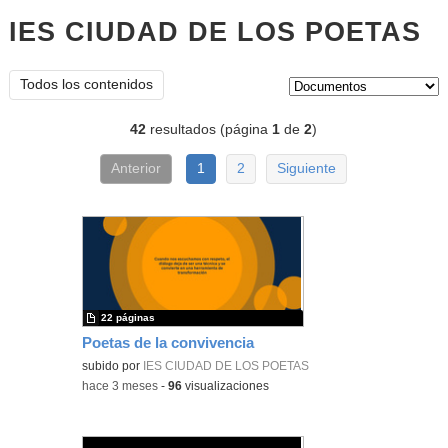
IES CIUDAD DE LOS POETAS
d
Tipo de contenido:
Todos los contenidos
42
resultados (página
1
de
2
)
Anterior
1
2
Siguiente
22 páginas
Poetas de la convivencia
subido por
IES CIUDAD DE LOS POETAS
-
hace 3 meses
-
96
visualizaciones