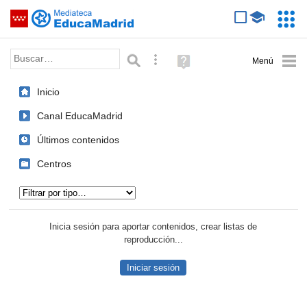
Mediateca de EducaMadrid
Saltar navegación
Servic
Educa
Palabra o frase:
Búsqueda avanzada
Ayuda
(en
ventana
Inicio
nueva)
Canal EducaMadrid
Últimos contenidos
Centros
Tipo de contenido:
Inicia sesión para aportar contenidos, crear listas de
reproducción...
Iniciar sesión