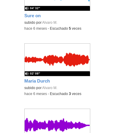
04′ 32″
Sure on
subido por
Alvaro M.
-
hace 6 meses
-
Escuchado
5
veces
02′ 08″
Maria Durch
subido por
Alvaro M.
-
hace 6 meses
-
Escuchado
3
veces