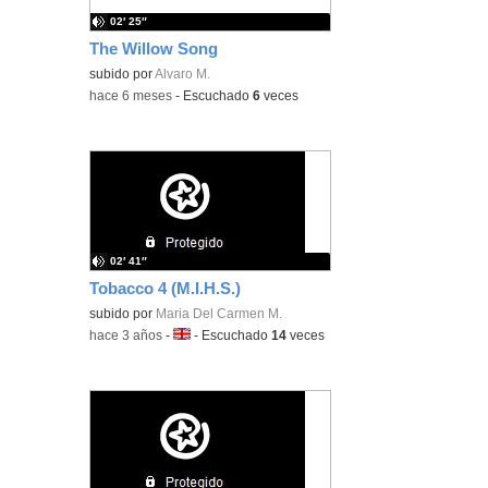
02′ 25″
The Willow Song
subido por
Alvaro M.
-
hace 6 meses
-
Escuchado
6
veces
02′ 41″
Tobacco 4 (M.I.H.S.)
subido por
Maria Del Carmen M.
-
hace 3 años
-
Idioma:
-
Escuchado
14
veces