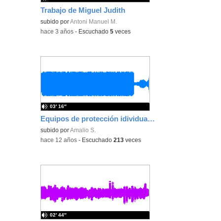
Trabajo de Miguel Judith
subido por
Antoni Manuel M.
-
hace 3 años
-
Escuchado
5
veces
03′ 16″
Equipos de protección idividual trabajadores (Modificado)
subido por
Amalio S.
-
hace 12 años
-
Escuchado
213
veces
02′ 44″