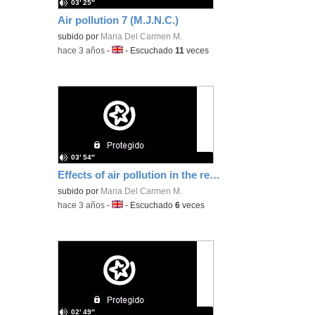
03′ 25″
Air pollution 7 (M.J.N.C.)
subido por
Maria Del Carmen M.
-
hace 3 años
-
Idioma:
-
Escuchado
11
veces
03′ 54″
Effects of air pollution in the respiratory system 5 (A.R.J.A)
subido por
Maria Del Carmen M.
-
hace 3 años
-
Idioma:
-
Escuchado
6
veces
02′ 49″