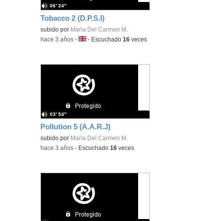
06′ 24″
Tobacco 2 (D.P.S.I)
subido por
Maria Del Carmen M.
-
hace 3 años
-
Idioma:
-
Escuchado
16
veces
03′ 54″
Pollution 5 (A.A.R.J)
subido por
Maria Del Carmen M.
-
hace 3 años
-
Escuchado
16
veces