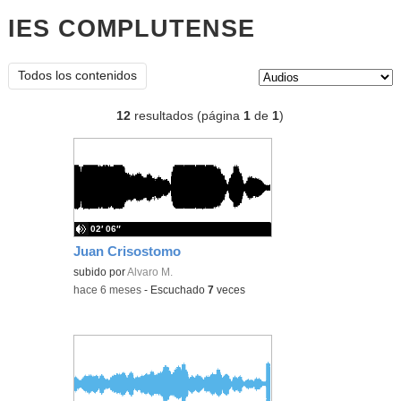
IES COMPLUTENSE
audios
Tipo de contenido:
Todos los contenidos
12
resultados (página
1
de
1
)
02′ 06″
Juan Crisostomo
subido por
Alvaro M.
-
hace 6 meses
-
Escuchado
7
veces