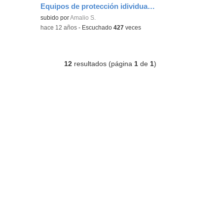
Equipos de protección idividual para trabajadores
subido por
Amalio S.
-
hace 12 años
-
Escuchado
427
veces
12
resultados (página
1
de
1
)