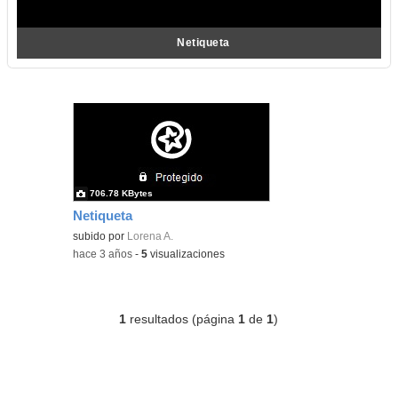
Netiqueta
706.78 KBytes
Netiqueta
subido por
Lorena A.
-
hace 3 años
-
5
visualizaciones
1
resultados (página
1
de
1
)