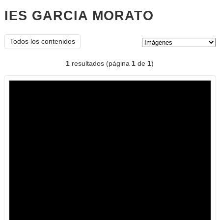
IES GARCIA MORATO
imágenes
Tipo de contenido:
Todos los contenidos
1
resultados (página
1
de
1
)