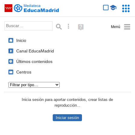
Mediateca de EducaMadrid
Saltar navegación
Servic
Educa
Palabra o frase:
Búsqueda avanzada
Ayuda
(en
ventana
Inicio
nueva)
Canal EducaMadrid
Últimos contenidos
Centros
Tipo de contenido:
Inicia sesión para aportar contenidos, crear listas de
reproducción...
Iniciar sesión