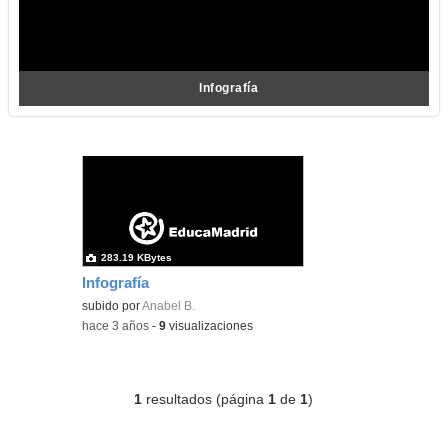
Infografía
283.19 KBytes
Infografía
subido por
Anabel B.
-
hace 3 años
-
9
visualizaciones
1
resultados (página
1
de
1
)