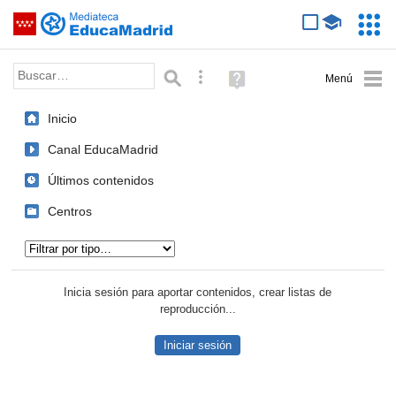
Mediateca de EducaMadrid
Saltar navegación
Servic
Educa
Palabra o frase:
Búsqueda avanzada
Ayuda
(en
ventana
Inicio
nueva)
Canal EducaMadrid
Últimos contenidos
Centros
Tipo de contenido:
Inicia sesión para aportar contenidos, crear listas de
reproducción...
Iniciar sesión