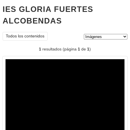
IES GLORIA FUERTES
ALCOBENDAS
imágenes
Tipo de contenido:
Todos los contenidos
1
resultados (página
1
de
1
)