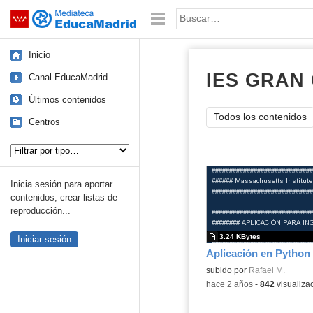
Mediateca de EducaMadrid
Saltar navegación
Palabra o frase:
Inicio
IES GRAN
Canal EducaMadrid
Últimos contenidos
Todos los contenidos
Centros
Tipo de contenido:
Inicia sesión para aportar
contenidos, crear listas de
reproducción...
3.24 KBytes
Iniciar sesión
Contenido educativo.
subido por
Rafael M.
-
hace 2 años
-
842
visualiza