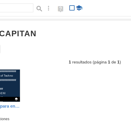
Búsqueda avanzada
Ayuda
(en
ventana
nueva)
 CAPITAN
códigos
Tipo de contenido:
1
resultados (página
1
de
1
)
Aplicación en Python para ensayos destructivos. Ingeniería de materiales
ciones