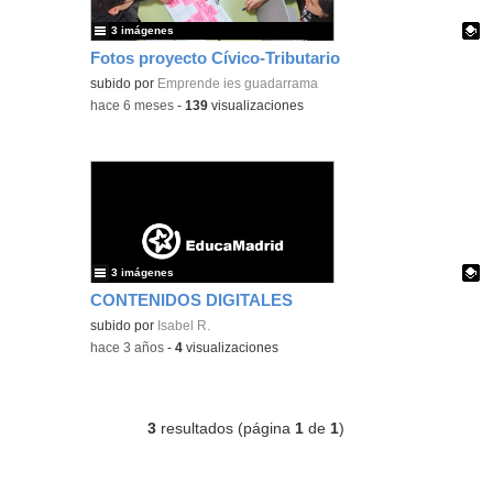
3 imágenes
Fotos proyecto Cívico-Tributario
Contenido educativo.
subido por
Emprende ies guadarrama
-
hace 6 meses
-
139
visualizaciones
3 imágenes
CONTENIDOS DIGITALES
Contenido educativo.
subido por
Isabel R.
-
hace 3 años
-
4
visualizaciones
3
resultados (página
1
de
1
)