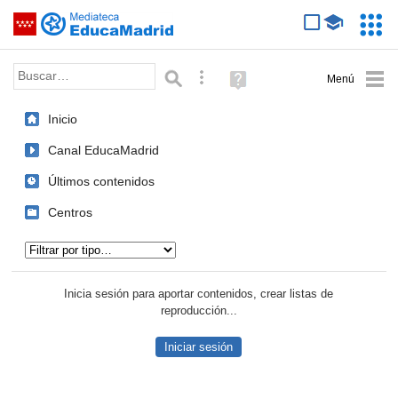
Mediateca de EducaMadrid
Saltar navegación
Servic
Educa
Palabra o frase:
Búsqueda avanzada
Ayuda
(en
ventana
Inicio
nueva)
Canal EducaMadrid
Últimos contenidos
Centros
Tipo de contenido:
Inicia sesión para aportar contenidos, crear listas de
reproducción...
Iniciar sesión