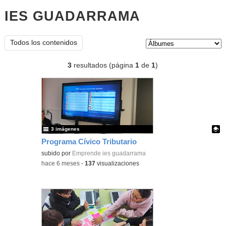
IES GUADARRAMA
Álbumes
Tipo de contenido:
Todos los contenidos
3
resultados (página
1
de
1
)
3 imágenes
Programa Cívico Tributario
Contenido educativo.
subido por
Emprende ies guadarrama
-
hace 6 meses
-
137
visualizaciones