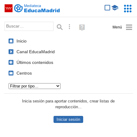
Mediateca de EducaMadrid
Saltar navegación
Servic
Educa
Palabra o frase:
Búsqueda avanzada
Ayuda
(en
ventana
Inicio
nueva)
Canal EducaMadrid
Últimos contenidos
Centros
Tipo de contenido:
Inicia sesión para aportar contenidos, crear listas de
reproducción...
Iniciar sesión