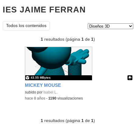
IES JAIME FERRAN
diseños 3d
Tipo de contenido:
Todos los contenidos
1
resultados (página
1
de
1
)
43.55 MBytes
MICKEY MOUSE
Contenido educativo.
subido por
Isabel L.
-
hace 8 años
-
1190
visualizaciones
1
resultados (página
1
de
1
)