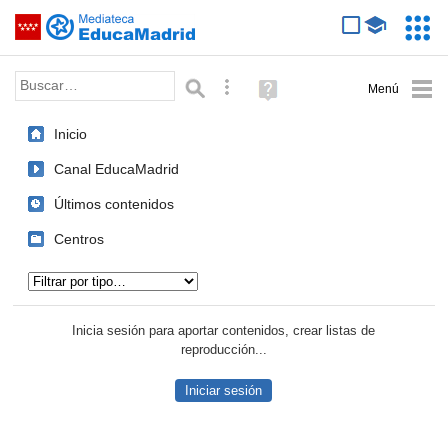
Mediateca de EducaMadrid
Saltar navegación
Servic
Educa
Palabra o frase:
Búsqueda avanzada
Ayuda
(en
ventana
Inicio
nueva)
Canal EducaMadrid
Últimos contenidos
Centros
Tipo de contenido:
Inicia sesión para aportar contenidos, crear listas de
reproducción...
Iniciar sesión