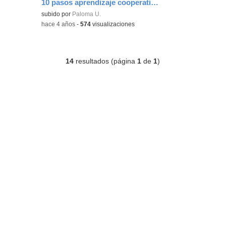
10 pasos aprendizaje cooperativo - grupo G5
subido por
Paloma U.
-
hace 4 años
-
574
visualizaciones
14
resultados (página
1
de
1
)