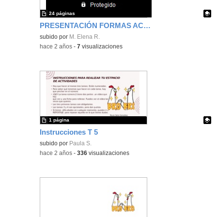
24 páginas
PRESENTACIÓN FORMAS ACELULARES
Contenido educativo.
subido por
M. Elena R.
-
hace 2 años
-
7
visualizaciones
1 página
Instrucciones T 5
Contenido educativo.
subido por
Paula S.
-
hace 2 años
-
336
visualizaciones