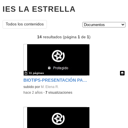
IES LA ESTRELLA
documentos
Tipo de contenido:
Todos los contenidos
14
resultados (página
1
de
1
)
11 páginas
BIOTIPS-PRESENTACIÓN PAR FOMENTAR EL APRENDIZAJE
Contenido educativo.
subido por
M. Elena R.
-
hace 2 años
-
7
visualizaciones