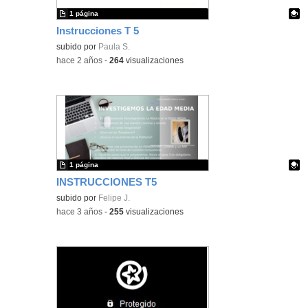
1 página
Instrucciones T 5
Contenido educativo.
subido por
Paula S.
-
hace 2 años
-
264
visualizaciones
1 página
INSTRUCCIONES T5
Contenido educativo.
subido por
Felipe J.
-
hace 3 años
-
255
visualizaciones