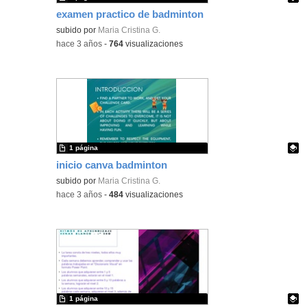
examen practico de badminton
Contenido educativo.
subido por
Maria Cristina G.
-
hace 3 años
-
764
visualizaciones
1 página
inicio canva badminton
Contenido educativo.
subido por
Maria Cristina G.
-
hace 3 años
-
484
visualizaciones
1 página