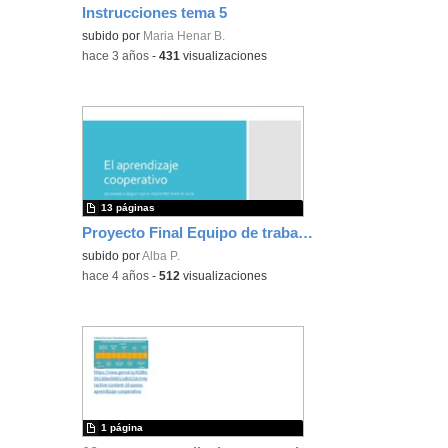
Instrucciones tema 5
Contenido educativo.
subido por
Maria Henar B.
-
hace 3 años
-
431
visualizaciones
13 páginas
Proyecto Final Equipo de trabajo F1
subido por
Alba P.
-
hace 4 años
-
512
visualizaciones
1 página