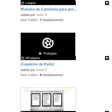
1 página
Muestra de Cartelería para proyecto de Cristalografía
Contenido educativo.
subido por
Javier P.
-
hace 3 años
-
7
visualizaciones
105 páginas
Cuaderno de EvAU
Contenido educativo.
subido por
Javier P.
-
hace 3 años
-
9
visualizaciones