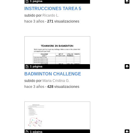
1 página
INSTRUCCIONES TAREA 5
Contenido educativo.
subido por
Ricardo L.
-
hace 3 años
-
271
visualizaciones
1 página
BADMINTON CHALLENGE
Contenido educativo.
subido por
Maria Cristina G.
-
hace 3 años
-
428
visualizaciones
1 página