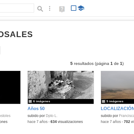
Búsqueda avanzada
Ayuda
(en
ventana
nueva)
ROSALES
listas
Tipo de contenido:
5
resultados (página
1
de
1
)
6 imágenes
5 imágenes
Años 50
ostoles
subido por
Dpto L.
subido por
Francisca
iones
-
hace 7 años
-
634
visualizaciones
-
hace 7 años
-
702
vi