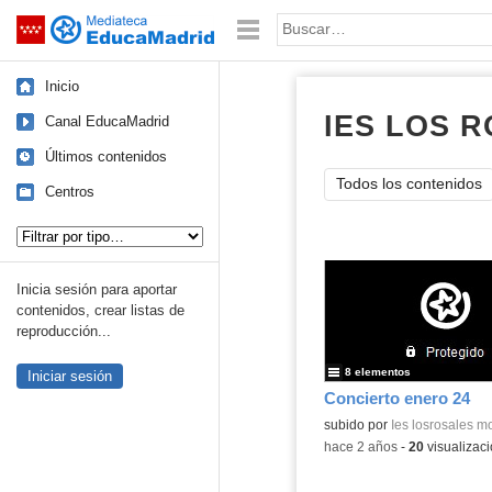
Mediateca de EducaMadrid
Saltar navegación
Palabra o frase:
Inicio
IES LOS 
Canal EducaMadrid
Últimos contenidos
Todos los contenidos
Centros
Tipo de contenido:
Inicia sesión para aportar
contenidos, crear listas de
reproducción...
8 elementos
Iniciar sesión
Concierto enero 24
subido por
Ies losrosales m
-
hace 2 años
-
20
visualizac