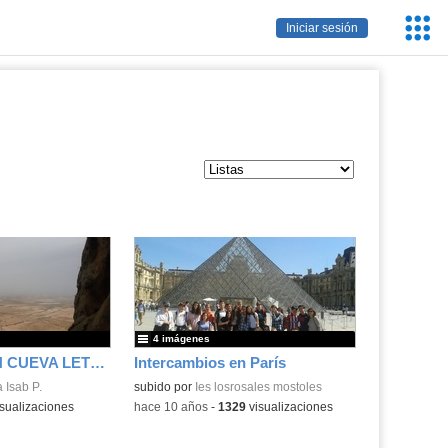
Servic
Iniciar sesión
Educa
4 imágenes
LOCALIZACIÓN CUEVA LETREROS
Intercambios en París
 Isab P.
subido por
Ies losrosales mostoles
sualizaciones
-
hace 10 años
-
1329
visualizaciones