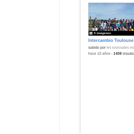
5 imágenes
Intercambio Toulouse
subido por
Ies losrosales m
-
hace 10 años
-
1408
visuali