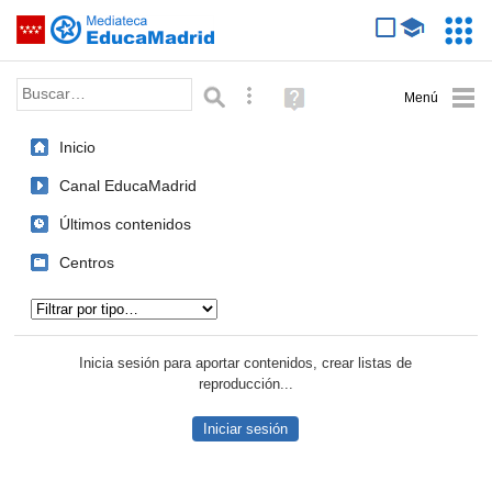
Mediateca de EducaMadrid
Saltar navegación
Servic
Educa
Palabra o frase:
Búsqueda avanzada
Ayuda
(en
ventana
Inicio
nueva)
Canal EducaMadrid
Últimos contenidos
Centros
Tipo de contenido:
Inicia sesión para aportar contenidos, crear listas de
reproducción...
Iniciar sesión