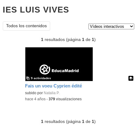
IES LUIS VIVES
vídeos
interactivos
Tipo de contenido:
Todos los contenidos
1
resultados (página
1
de
1
)
9 actividades
Fais un voeu Cyprien édité
Contenido educativo.
subido por
Natalia P.
-
hace 4 años
-
379
visualizaciones
1
resultados (página
1
de
1
)