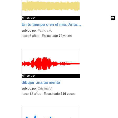
06′ 30″
En tu tiempo o en el mío: Antonio Machado
Contenido educativo.
subido por
Patricia A.
-
hace 6 años
-
Escuchado
74
veces
00′ 39″
dibujar una tormenta
subido por
Cristina V.
-
hace 12 años
-
Escuchado
216
veces