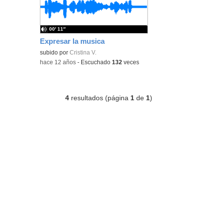
00′ 11″
Expresar la musica
subido por
Cristina V.
-
hace 12 años
-
Escuchado
132
veces
4
resultados (página
1
de
1
)