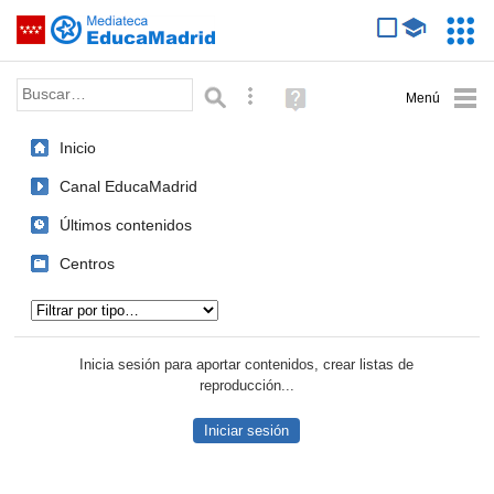
Mediateca de EducaMadrid
Saltar navegación
Servic
Educa
Palabra o frase:
Búsqueda avanzada
Ayuda
(en
ventana
Inicio
nueva)
Canal EducaMadrid
Últimos contenidos
Centros
Tipo de contenido:
Inicia sesión para aportar contenidos, crear listas de
reproducción...
Iniciar sesión