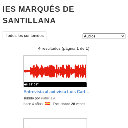
IES MARQUÉS DE
SANTILLANA
audios
Tipo de contenido:
Todos los contenidos
4
resultados (página
1
de
1
)
18′ 08″
Entrevista al activista Luis Carlos Agudelo
subido por
Patricia A.
-
hace 4 años
-
Idioma:
-
Escuchado
28
veces