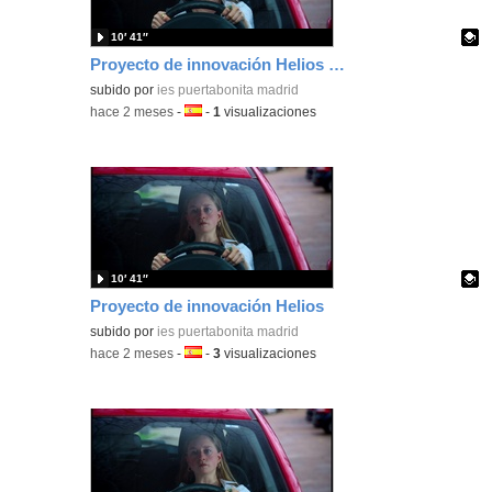
10′ 41″
Proyecto de innovación Helios Cortometraje
Contenido educativo.
subido por
ies puertabonita madrid
-
hace 2 meses
-
Idioma:
-
1
visualizaciones
10′ 41″
Proyecto de innovación Helios
Contenido educativo.
subido por
ies puertabonita madrid
-
hace 2 meses
-
Idioma:
-
3
visualizaciones