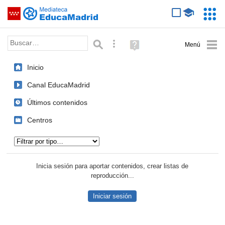
Mediateca de EducaMadrid
Saltar navegación
Servic
Educa
Palabra o frase:
Búsqueda avanzada
Ayuda
(en
ventana
Inicio
nueva)
Canal EducaMadrid
Últimos contenidos
Centros
Tipo de contenido:
Inicia sesión para aportar contenidos, crear listas de
reproducción...
Iniciar sesión