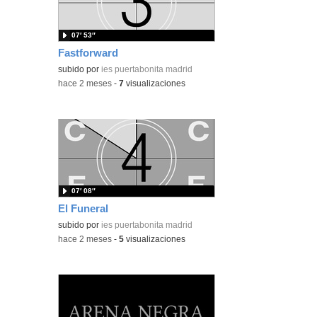
07′ 53″
Fastforward
subido por
ies puertabonita madrid
-
hace 2 meses
-
7
visualizaciones
07′ 08″
El Funeral
subido por
ies puertabonita madrid
-
hace 2 meses
-
5
visualizaciones