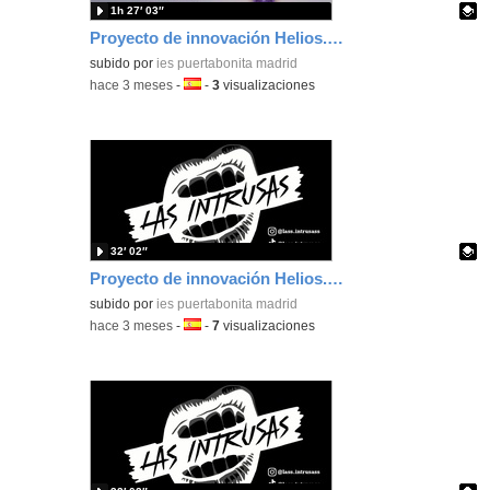
1h 27′ 03″
Proyecto de innovación Helios. La situación de las trabajadoras en las industrias creativas.
Contenido educativo.
subido por
ies puertabonita madrid
-
hace 3 meses
-
Idioma:
-
3
visualizaciones
32′ 02″
Proyecto de innovación Helios. Concierto de Las Intrusas.
Contenido educativo.
subido por
ies puertabonita madrid
-
hace 3 meses
-
Idioma:
-
7
visualizaciones