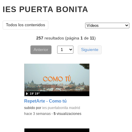
IES PUERTA BONITA
vídeos
Tipo de contenido:
Todos los contenidos
257
resultados (página
1
de
11
)
Anterior
Siguiente
19′ 19″
RepetArte - Como tú
subido por
ies puertabonita madrid
-
hace 3 semanas
-
5
visualizaciones