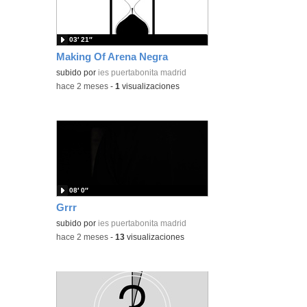
03′ 21″
Making Of Arena Negra
subido por
ies puertabonita madrid
-
hace 2 meses
-
1
visualizaciones
08′ 0″
Grrr
subido por
ies puertabonita madrid
-
hace 2 meses
-
13
visualizaciones