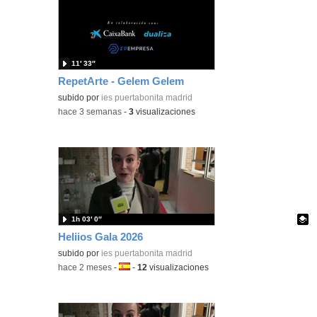
11′ 33″
RepetArte - Gelem Gelem
subido por
ies puertabonita madrid
-
hace 3 semanas
-
3
visualizaciones
1h 03′ 0″
Heliios Gala 2026
Contenido educativo.
subido por
ies puertabonita madrid
-
hace 2 meses
-
Idioma:
-
12
visualizaciones