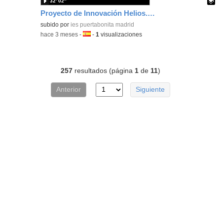
32′ 02″
Proyecto de Innovación Helios. Concierto de Las Intrusas.
Contenido educativo.
subido por
ies puertabonita madrid
-
hace 3 meses
-
Idioma:
-
1
visualizaciones
257
resultados (página
1
de
11
)
Anterior
Siguiente