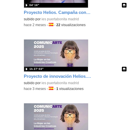
04′ 16″
Proyecto Helios. Campaña contra el acoso sexual.
Contenido educativo.
subido por
ies puertabonita madrid
-
hace 2 meses
-
Idioma:
-
22
visualizaciones
1h 27′ 03″
Proyecto de innovación Helios. La situación de las trabajadoras en las industrias creativas.
Contenido educativo.
subido por
ies puertabonita madrid
-
hace 3 meses
-
Idioma:
-
1
visualizaciones