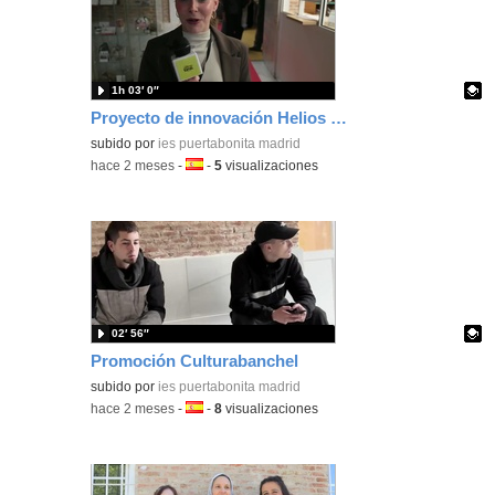
1h 03′ 0″
Proyecto de innovación Helios Gala 2026
Contenido educativo.
subido por
ies puertabonita madrid
-
hace 2 meses
-
Idioma:
-
5
visualizaciones
02′ 56″
Promoción Culturabanchel
Contenido educativo.
subido por
ies puertabonita madrid
-
hace 2 meses
-
Idioma:
-
8
visualizaciones