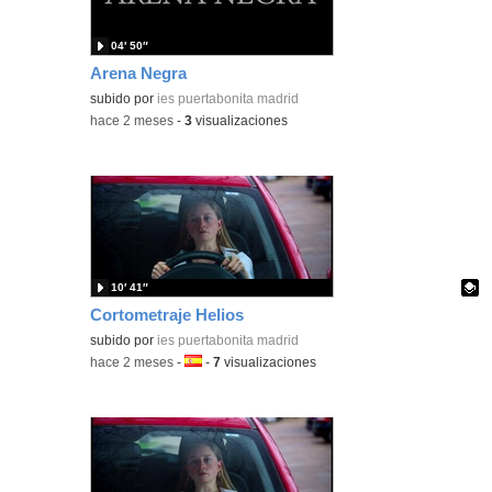
04′ 50″
Arena Negra
subido por
ies puertabonita madrid
-
hace 2 meses
-
3
visualizaciones
10′ 41″
Cortometraje Helios
Contenido educativo.
subido por
ies puertabonita madrid
-
hace 2 meses
-
Idioma:
-
7
visualizaciones