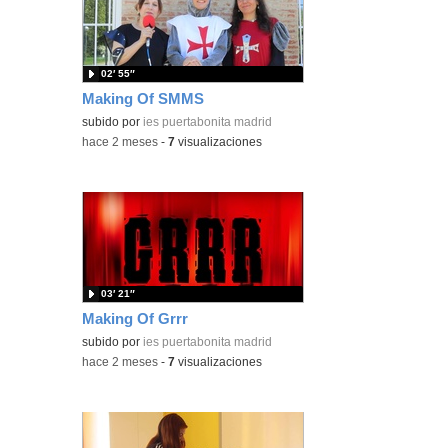
02′ 55″
Making Of SMMS
subido por
ies puertabonita madrid
-
hace 2 meses
-
7
visualizaciones
03′ 21″
Making Of Grrr
subido por
ies puertabonita madrid
-
hace 2 meses
-
7
visualizaciones