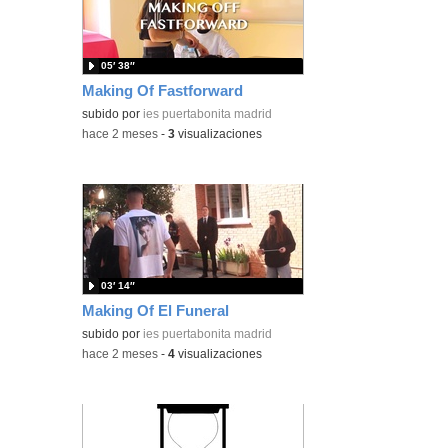
05′ 38″
Making Of Fastforward
subido por
ies puertabonita madrid
-
hace 2 meses
-
3
visualizaciones
03′ 14″
Making Of El Funeral
subido por
ies puertabonita madrid
-
hace 2 meses
-
4
visualizaciones