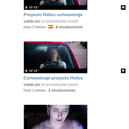
10′ 41″
Proyecto Helios cortometraje
Contenido educativo.
subido por
ies puertabonita madrid
-
hace 2 meses
-
Idioma:
-
2
visualizaciones
10′ 41″
Cortometraje proyecto Helios
Contenido educativo.
subido por
ies puertabonita madrid
-
hace 2 meses
-
1
visualizaciones