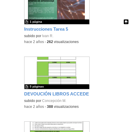
1 página
Instrucciones Tarea 5
Contenido educativo.
subido por
Ivan R.
-
hace 2 años
-
262
visualizaciones
5 páginas
DEVOUCIÓN LIBROS ACCEDE
subido por
Concepción M.
-
hace 2 años
-
388
visualizaciones