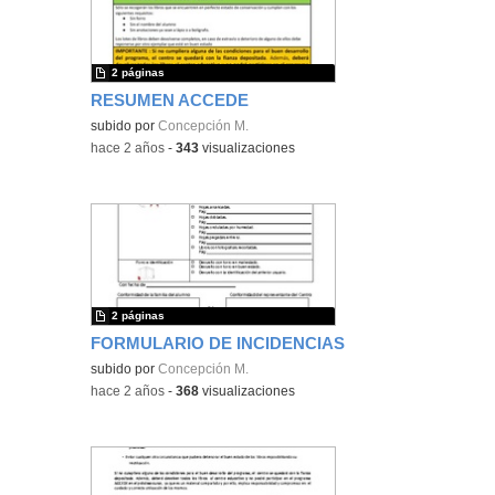
2 páginas
RESUMEN ACCEDE
subido por
Concepción M.
-
hace 2 años
-
343
visualizaciones
2 páginas
FORMULARIO DE INCIDENCIAS
subido por
Concepción M.
-
hace 2 años
-
368
visualizaciones