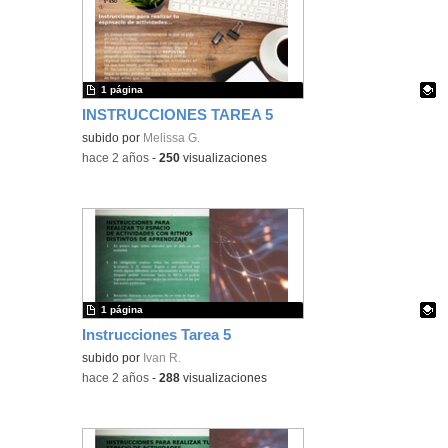
1 página
INSTRUCCIONES TAREA 5
Contenido educativo.
subido por
Melissa G.
-
hace 2 años
-
250
visualizaciones
1 página
Instrucciones Tarea 5
Contenido educativo.
subido por
Ivan R.
-
hace 2 años
-
288
visualizaciones