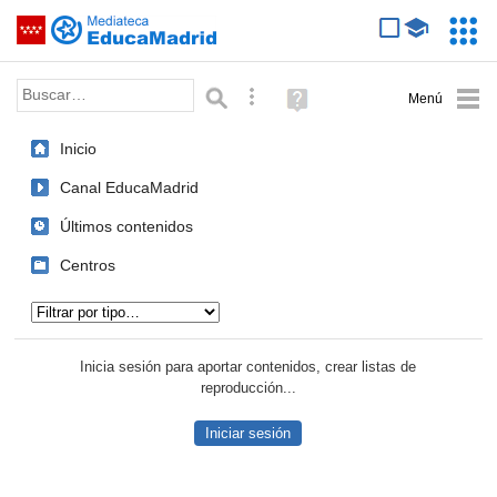
Mediateca de EducaMadrid
Saltar navegación
Servic
Educa
Palabra o frase:
Búsqueda avanzada
Ayuda
(en
ventana
Inicio
nueva)
Canal EducaMadrid
Últimos contenidos
Centros
Tipo de contenido:
Inicia sesión para aportar contenidos, crear listas de
reproducción...
Iniciar sesión