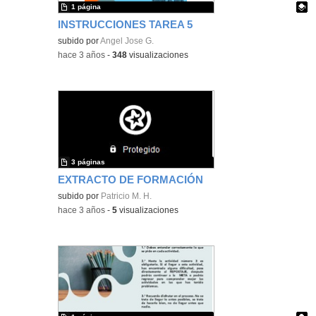
1 página
INSTRUCCIONES TAREA 5
Contenido educativo.
subido por
Angel Jose G.
-
hace 3 años
-
348
visualizaciones
3 páginas
EXTRACTO DE FORMACIÓN
subido por
Patricio M. H.
-
hace 3 años
-
5
visualizaciones