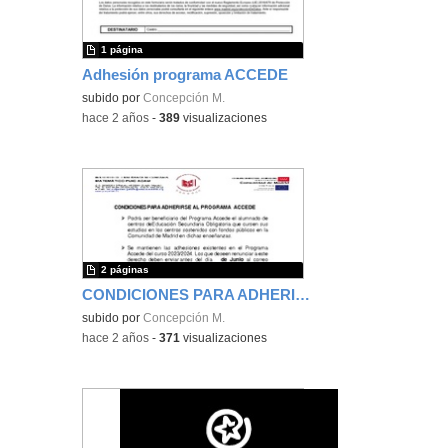
1 página
Adhesión programa ACCEDE
subido por
Concepción M.
-
hace 2 años
-
389
visualizaciones
2 páginas
CONDICIONES PARA ADHERIRSE AL PROGRAMA ACCEDE
subido por
Concepción M.
-
hace 2 años
-
371
visualizaciones