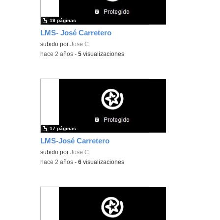
19 páginas
LMS- José Carretero
subido por
Jose C.
-
hace 2 años
-
5
visualizaciones
17 páginas
LMS-José Carretero
subido por
Jose C.
-
hace 2 años
-
6
visualizaciones