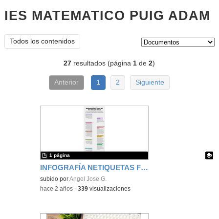
IES MATEMATICO PUIG ADAM
d
Tipo de contenido:
Todos los contenidos
27
resultados (página
1
de
2
)
Anterior
1
2
Siguiente
1 página
INFOGRAFÍA NETIQUETAS FORO AULA VIRTUAL
Contenido educativo.
subido por
Angel Jose G.
-
hace 2 años
-
339
visualizaciones