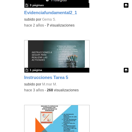
3 páginas
Evidenciafundamental2_1
Contenido educativo.
subido por
Gema S.
-
hace 2 años
-
7
visualizaciones
1 página
Instrucciones Tarea 5
Contenido educativo.
subido por
M.mar M.
-
hace 3 años
-
268
visualizaciones