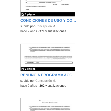
1 página
CONDICIONES DE USO Y CONSERVACIÓN
subido por
Concepción M.
-
hace 2 años
-
379
visualizaciones
1 página
RENUNCIA PROGRAMA ACCEDE
subido por
Concepción M.
-
hace 2 años
-
362
visualizaciones