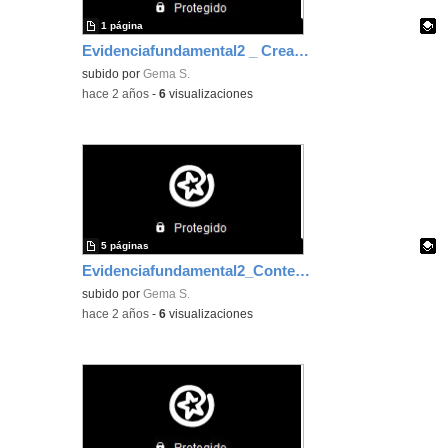
1 página
Evidenciafundamental2 _ Creación contenido digital
Contenido educativo.
subido por
Gema S.
-
hace 2 años
-
6
visualizaciones
5 páginas
Evidenciafundamental2_Contenido digital
Contenido educativo.
subido por
Gema S.
-
hace 2 años
-
6
visualizaciones