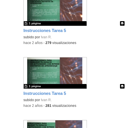
1 página
Instrucciones Tarea 5
Contenido educativo.
subido por
Ivan R.
-
hace 2 años
-
279
visualizaciones
1 página
Instrucciones Tarea 5
Contenido educativo.
subido por
Ivan R.
-
hace 2 años
-
281
visualizaciones