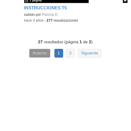
1 página
INSTRUCCIONES T5
Contenido educativo.
subido por
Paloma D.
-
hace 3 años
-
277
visualizaciones
27
resultados (página
1
de
2
)
Anterior
1
2
Siguiente