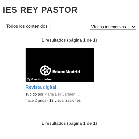
IES REY PASTOR
vídeos
interactivos
Tipo de contenido:
Todos los contenidos
1
resultados (página
1
de
1
)
0 actividades
Revista digital
subido por
Maria Del Carmen F.
-
hace 2 años
-
13
visualizaciones
1
resultados (página
1
de
1
)