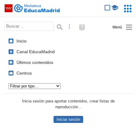
Mediateca de EducaMadrid
Saltar navegación
Servic
Educa
Palabra o frase:
Búsqueda avanzada
Ayuda
(en
ventana
Inicio
nueva)
Canal EducaMadrid
Últimos contenidos
Centros
Tipo de contenido:
Inicia sesión para aportar contenidos, crear listas de
reproducción...
Iniciar sesión