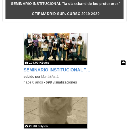
SEMINARIO INSTITUCIONAL "la classband de los profesores"
CTIF MADRID SUR. CURSO 2019 2020
104.00 KBytes
SEMINARIO INSTITUCIONAL "la classband de los profesores" CTIF MADRID SUR. CURSO 2019 2020
Contenido educativo.
subido por
M.viã±As J.
-
hace 6 años
-
698
visualizaciones
29.33 KBytes