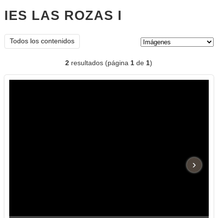
IES LAS ROZAS I
imágenes
Tipo de contenido:
Todos los contenidos
2
resultados (página
1
de
1
)
›