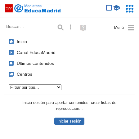
Mediateca de EducaMadrid
Saltar navegación
Servic
Educa
Palabra o frase:
Búsqueda avanzada
Ayuda
(en
ventana
Inicio
nueva)
Canal EducaMadrid
Últimos contenidos
Centros
Tipo de contenido:
Inicia sesión para aportar contenidos, crear listas de
reproducción...
Iniciar sesión