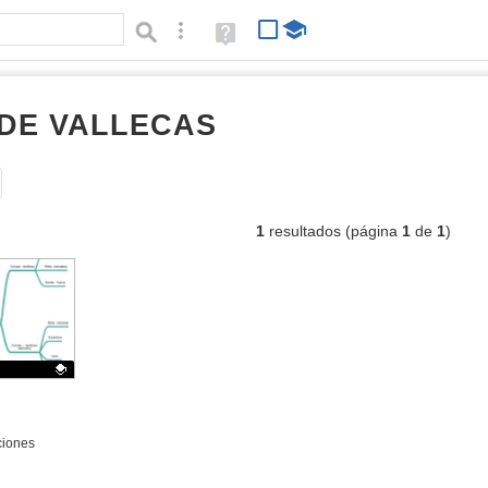
Búsqueda avanzada
Ayuda
(en
ventana
nueva)
 DE VALLECAS
mapas mentales
Tipo de contenido:
1
resultados (página
1
de
1
)
ido educativo
ciones