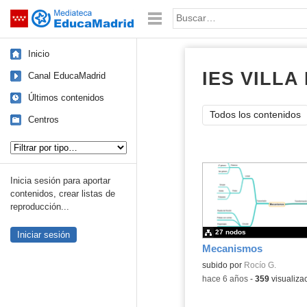
Mediateca de EducaMadrid
Saltar navegación
Palabra o frase:
Inicio
IES VILLA
Canal EducaMadrid
Últimos contenidos
Todos los contenidos
Centros
Tipo de contenido:
Inicia sesión para aportar
contenidos, crear listas de
reproducción...
27 nodos
Iniciar sesión
Mecanismos
- Conten
Contenido educativo.
subido por
Rocío G.
-
hace 6 años
-
359
visualiza