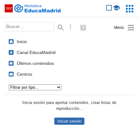
Mediateca de EducaMadrid
Saltar navegación
Servic
Educa
Palabra o frase:
Búsqueda avanzada
Ayuda
(en
ventana
Inicio
nueva)
Canal EducaMadrid
Últimos contenidos
Centros
Tipo de contenido:
Inicia sesión para aportar contenidos, crear listas de
reproducción...
Iniciar sesión