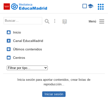
Mediateca de EducaMadrid
Saltar navegación
Servic
Educa
Palabra o frase:
Búsqueda avanzada
Ayuda
(en
ventana
Inicio
nueva)
Canal EducaMadrid
Últimos contenidos
Centros
Tipo de contenido:
Inicia sesión para aportar contenidos, crear listas de
reproducción...
Iniciar sesión