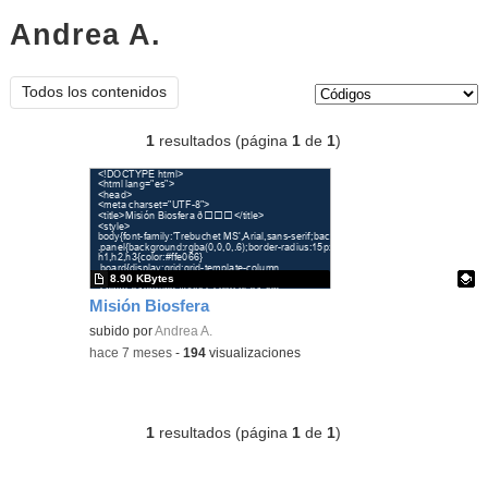
Andrea A.
códigos
Tipo de contenido:
Todos los contenidos
1
resultados (página
1
de
1
)
8.90 KBytes
Misión Biosfera
Contenido educativo.
subido por
Andrea A.
-
hace 7 meses
-
194
visualizaciones
1
resultados (página
1
de
1
)