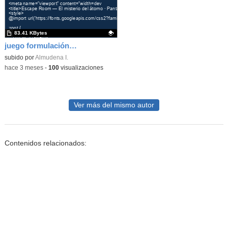
83.41 KBytes
juego formulación y reacciones
Contenido educativo.
subido por
Almudena I.
-
hace 3 meses
-
100
visualizaciones
Ver más del mismo autor
Contenidos relacionados: