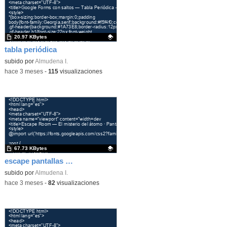
20.97 KBytes
tabla periódica
Contenido educativo.
subido por
Almudena I.
-
hace 3 meses
-
115
visualizaciones
67.73 KBytes
escape pantallas moviles
Contenido educativo.
subido por
Almudena I.
-
hace 3 meses
-
82
visualizaciones