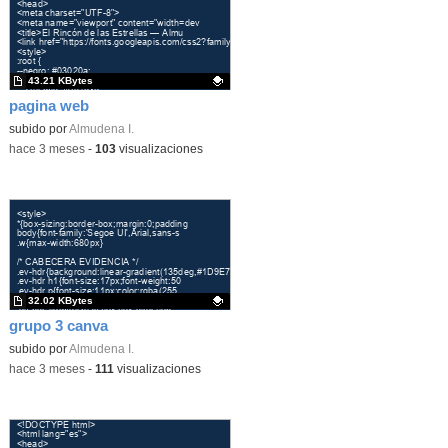
43.21 KBytes
pagina web
Contenido educativo.
subido por
Almudena I.
-
hace 3 meses
-
103
visualizaciones
32.02 KBytes
grupo 3 canva
Contenido educativo.
subido por
Almudena I.
-
hace 3 meses
-
111
visualizaciones