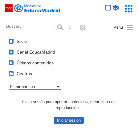
Mediateca de EducaMadrid
Saltar navegación
Servic
Educa
Palabra o frase:
Búsqueda avanzada
Ayuda
(en
ventana
Inicio
nueva)
Canal EducaMadrid
Últimos contenidos
Centros
Tipo de contenido:
Inicia sesión para aportar contenidos, crear listas de
reproducción...
Iniciar sesión