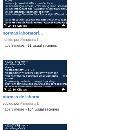
24.54 KBytes
normas laboratorio 2
Contenido educativo.
subido por
Almudena I.
-
hace 3 meses
-
92
visualizaciones
22.36 KBytes
normas de laboratorio 1
Contenido educativo.
subido por
Almudena I.
-
hace 3 meses
-
104
visualizaciones