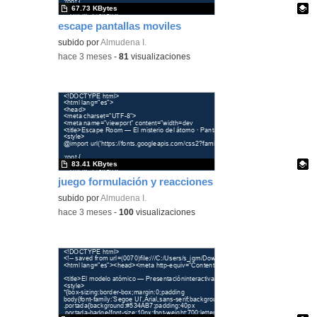
67.73 KBytes
escape pantallas moviles
Contenido educativo.
subido por
Almudena I.
-
hace 3 meses
-
81
visualizaciones
83.41 KBytes
juego formulación y reacciones
Contenido educativo.
subido por
Almudena I.
-
hace 3 meses
-
100
visualizaciones