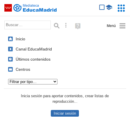
Mediateca de EducaMadrid
Saltar navegación
Servic
Educa
Palabra o frase:
Búsqueda avanzada
Ayuda
(en
ventana
Inicio
nueva)
Canal EducaMadrid
Últimos contenidos
Centros
Tipo de contenido:
Inicia sesión para aportar contenidos, crear listas de
reproducción...
Iniciar sesión