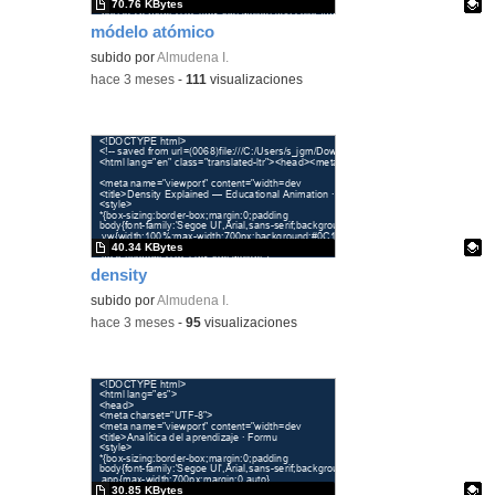
70.76 KBytes
módelo atómico
Contenido educativo.
subido por
Almudena I.
-
hace 3 meses
-
111
visualizaciones
40.34 KBytes
density
Contenido educativo.
subido por
Almudena I.
-
hace 3 meses
-
95
visualizaciones
30.85 KBytes