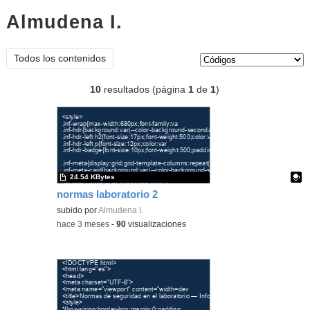
Almudena I.
códigos
Tipo de contenido:
Todos los contenidos
10
resultados (página
1
de
1
)
24.54 KBytes
normas laboratorio 2
Contenido educativo.
subido por
Almudena I.
-
hace 3 meses
-
90
visualizaciones