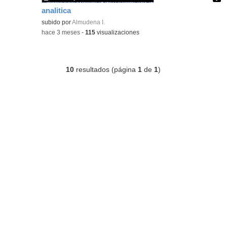
analitica
Contenido educativo.
subido por
Almudena I.
-
hace 3 meses
-
115
visualizaciones
10
resultados (página
1
de
1
)