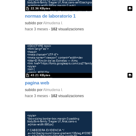
22.36 KBytes
normas de laboratorio 1
Contenido educativo.
subido por
Almudena I.
-
hace 3 meses
-
102
visualizaciones
43.21 KBytes
pagina web
Contenido educativo.
subido por
Almudena I.
-
hace 3 meses
-
102
visualizaciones