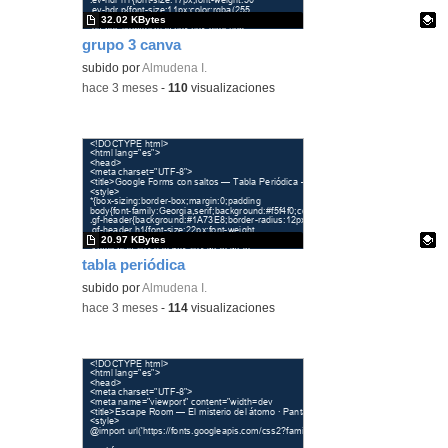
32.02 KBytes
grupo 3 canva
Contenido educativo.
subido por
Almudena I.
-
hace 3 meses
-
110
visualizaciones
20.97 KBytes
tabla periódica
Contenido educativo.
subido por
Almudena I.
-
hace 3 meses
-
114
visualizaciones