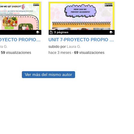
3 páginas
UNIT 6 -PROYECTO PROPIO DE CIENCIAS 1ER CICLO- CEIP FGL
UNIT 7-PROYECTO PROPIO DE CIENCIAS 1ER CICLO- CEIP FGL
ativo.
ra G.
Contenido educativo.
subido por
Laura G.
-
59
visualizaciones
-
hace 3 meses
-
69
visualizaciones
Ver más del mismo autor