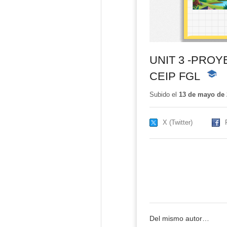
UNIT 3 -PROY
CEIP FGL
-
Conte
educat
Subido el
13 de mayo de 
X (Twitter)
Del mismo autor…