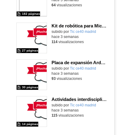
64
visualizaciones
182 páginas
Kit de robótica para Micro:Bit
Contenido educativo.
subido por
Tic ce40 madrid
-
hace 3 semanas
114
visualizaciones
27 páginas
Placa de expansión Arduino
Contenido educativo.
subido por
Tic ce40 madrid
-
hace 3 semanas
93
visualizaciones
30 páginas
Actividades interdisciplinares con robótica y pensamiento computacional
Contenido educativo.
subido por
Tic ce40 madrid
-
hace 3 semanas
115
visualizaciones
14 páginas