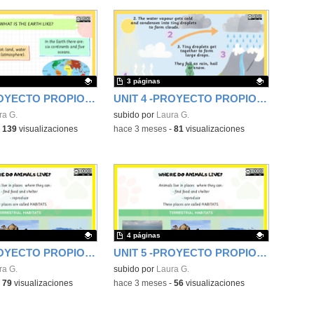
3 páginas
UNIT 2 -PROYECTO PROPIO DE CIENCIAS 1ER CICLO- CEIP FGL
UNIT 4 -PROYECTO PROPIO DE CIENCIAS 1ER CICLO- CEIP FGL
ativo.
ra G.
Contenido educativo.
subido por
Laura G.
-
139
visualizaciones
-
hace 3 meses
-
81
visualizaciones
4 páginas
UNIT 5 -PROYECTO PROPIO DE CIENCIAS 1ER CICLO- CEIP FGL
UNIT 5 -PROYECTO PROPIO DE CIENCIAS 1ER CICLO- CEIP FGL
ativo.
ra G.
Contenido educativo.
subido por
Laura G.
-
79
visualizaciones
-
hace 3 meses
-
56
visualizaciones