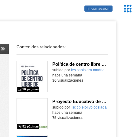
Servic
Iniciar sesión
Educa
Contenidos relacionados:
Política de centro libre de móviles
subido por
Ies sanisidro madrid
-
hace una semana
30
visualizaciones
10 páginas
Proyecto Educativo de Centro actualizado 2026
subido por
Tic cp elolivo coslada
-
hace una semana
75
visualizaciones
52 páginas