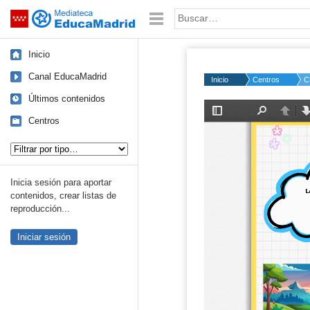
Mediateca de EducaMadrid
Saltar navegación
Palabra o frase:
Inicio
Canal EducaMadrid
Inicio
Centros
C
Últimos contenidos
Centros
Tipo de contenido:
Inicia sesión para aportar
contenidos, crear listas de
reproducción...
Iniciar sesión