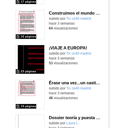
17 páginas
Construimos el mundo con LEGO
subido por
Tic ce40 madrid
-
hace 3 semanas
64
visualizaciones
16 páginas
¡VIAJE A EUROPA!
subido por
Tic ce40 madrid
-
hace 3 semanas
53
visualizaciones
23 páginas
Érase una vez...un castillo medieval
subido por
Tic ce40 madrid
-
hace 3 semanas
48
visualizaciones
15 páginas
Dossier teoría y puesta en práctica Äprendizaje Basado en Juegos en Educación Infantil y Primaria
Contenido educativo.
subido por
Laura L.
-
hace 3 semanas