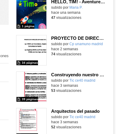
HELLO, TIM! - Aventureros digitales
Contenido educativo.
subido por
Maria P.
-
hace una semana
47
visualizaciones
1 página
PROYECTO DE DIRECCIÓN
Contenido educativo.
subido por
Cp unamuno madrid
-
hace 2 semanas
74
visualizaciones
iones
34 páginas
Construyendo nuestro parque de atracciones
subido por
Tic ce40 madrid
-
hace 3 semanas
53
visualizaciones
39 páginas
Arquitectos del pasado
subido por
Tic ce40 madrid
-
hace 3 semanas
52
visualizaciones