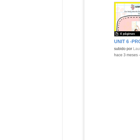
4 páginas
Contenido educ
subido por
Lau
-
hace 3 meses