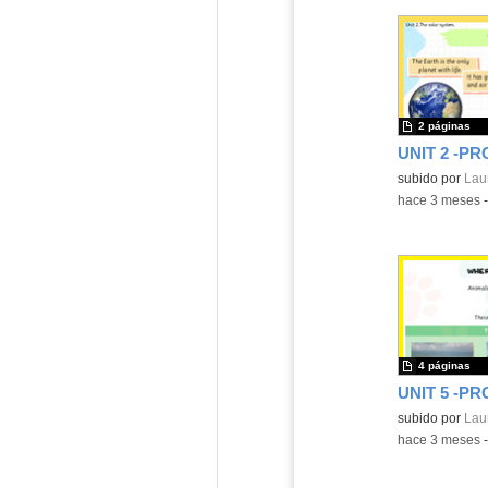
2 páginas
Contenido educ
subido por
Lau
-
hace 3 meses
4 páginas
Contenido educ
subido por
Lau
-
hace 3 meses