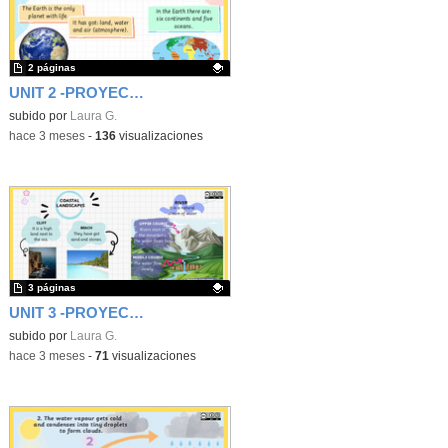
2 páginas
UNIT 2 -PROYECTO PROPIO DE CIENCIAS 1ER CICLO- CEIP FGL
Contenido educativo.
subido por
Laura G.
-
hace 3 meses
-
136
visualizaciones
3 páginas
UNIT 3 -PROYECTO PROPIO DE CIENCIAS 1ER CICLO- CEIP FGL
Contenido educativo.
subido por
Laura G.
-
hace 3 meses
-
71
visualizaciones