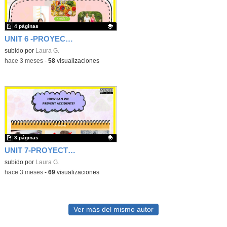
4 páginas
UNIT 6 -PROYECTO PROPIO DE CIENCIAS 1ER CICLO- CEIP FGL
Contenido educativo.
subido por
Laura G.
-
hace 3 meses
-
58
visualizaciones
3 páginas
UNIT 7-PROYECTO PROPIO DE CIENCIAS 1ER CICLO- CEIP FGL
Contenido educativo.
subido por
Laura G.
-
hace 3 meses
-
69
visualizaciones
Ver más del mismo autor