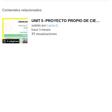
Contenidos relacionados:
UNIT 5 -PROYECTO PROPIO DE CIENCIAS 1ER CICLO- CEIP FGL
Contenido educativo.
subido por
Laura G.
-
hace 3 meses
77
visualizaciones
4 páginas