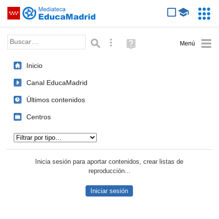
Mediateca de EducaMadrid
Saltar navegación
Servic
Educa
Palabra o frase:
Búsqueda avanzada
Ayuda
(en
ventana
Inicio
nueva)
Canal EducaMadrid
Últimos contenidos
Centros
Tipo de contenido:
Inicia sesión para aportar contenidos, crear listas de
reproducción...
Iniciar sesión