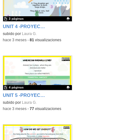
3 páginas
UNIT 4 -PROYECTO PROPIO DE CIENCIAS 1ER CICLO- CEIP FGL
Contenido educativo.
subido por
Laura G.
-
hace 3 meses
-
81
visualizaciones
4 páginas
UNIT 5 -PROYECTO PROPIO DE CIENCIAS 1ER CICLO- CEIP FGL
Contenido educativo.
subido por
Laura G.
-
hace 3 meses
-
77
visualizaciones