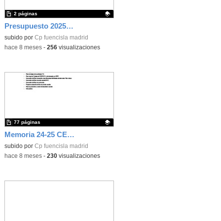
2 páginas
Presupuesto 2025. Gastos
Contenido educativo.
subido por
Cp fuencisla madrid
-
hace 8 meses
-
256
visualizaciones
77 páginas
Memoria 24-25 CEIP Ntra Sra Fuencisla
Contenido educativo.
subido por
Cp fuencisla madrid
-
hace 8 meses
-
230
visualizaciones