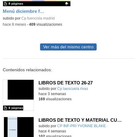
8 páginas
Menú diciembre fuencisla
Contenido educativo.
subido por
Cp fuencisla madrid
-
hace 8 meses
-
409
visualizaciones
Ver más del mismo centro
Contenidos relacionados:
LIBROS DE TEXTO 26-27
subido por
Cp laescuela rivas
-
hace 3 semanas
169
visualizaciones
8 páginas
LIBROS DE TEXTO Y MATERIAL CURRICULAR
subido por
CP INF-PRI YVONNE BLAKE
-
hace 4 semanas
102
visualizaciones