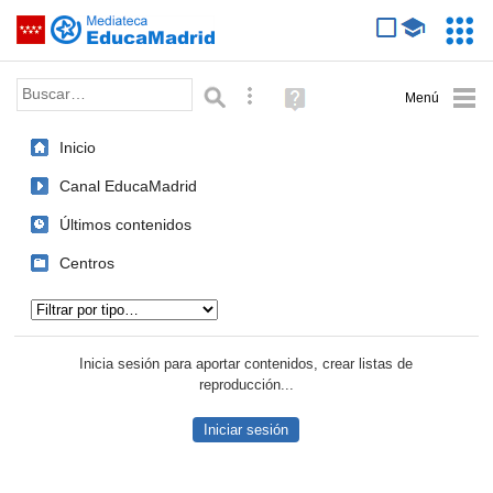
Mediateca de EducaMadrid
Saltar navegación
Servic
Educa
Palabra o frase:
Búsqueda avanzada
Ayuda
(en
ventana
Inicio
nueva)
Canal EducaMadrid
Últimos contenidos
Centros
Tipo de contenido:
Inicia sesión para aportar contenidos, crear listas de
reproducción...
Iniciar sesión