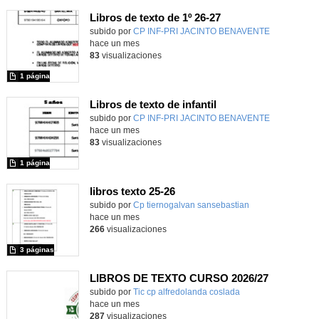
Libros de texto de 1º 26-27
subido por
CP INF-PRI JACINTO BENAVENTE
-
hace un mes
83
visualizaciones
1 página
Libros de texto de infantil
subido por
CP INF-PRI JACINTO BENAVENTE
-
hace un mes
83
visualizaciones
1 página
libros texto 25-26
Contenido educativo.
subido por
Cp tiernogalvan sansebastian
-
hace un mes
266
visualizaciones
3 páginas
LIBROS DE TEXTO CURSO 2026/27
Contenido educativo.
subido por
Tic cp alfredolanda coslada
-
hace un mes
287
visualizaciones