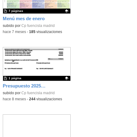
7 páginas
Menú mes de enero
Contenido educativo.
subido por
Cp fuencisla madrid
-
hace 7 meses
-
185
visualizaciones
1 página
Presupuesto 2025. Ingresos
Contenido educativo.
subido por
Cp fuencisla madrid
-
hace 8 meses
-
244
visualizaciones