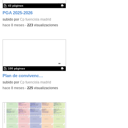
43 páginas
PGA 2025-2026
Contenido educativo.
subido por
Cp fuencisla madrid
-
hace 8 meses
-
223
visualizaciones
100 páginas
Plan de convivencia CEIP Ntra Sra de la Fuencisla
Contenido educativo.
subido por
Cp fuencisla madrid
-
hace 8 meses
-
225
visualizaciones