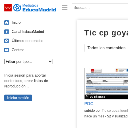
Mediateca de EducaMadrid
Saltar navegación
Palabra o frase:
Inicio
Tic cp goy
Canal EducaMadrid
Últimos contenidos
Todos los contenidos
Centros
Tipo de contenido:
Inicia sesión para aportar
contenidos, crear listas de
reproducción...
26 páginas
Iniciar sesión
PDC
Contenido educativo.
subido por
Tic cp goya fuen
-
hace un mes
-
52
visualizac