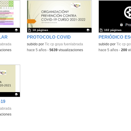
18 páginas
102 páginas
LAR
PROTOCOLO COVID
PERIÓDICO E
labrada
Contenido educativo.
subido por
Tic cp goya fuenlabrada
Contenido educativo
subido por
Tic cp g
aciones
-
hace 5 años
-
5639
visualizaciones
-
hace 5 años
-
200
vi
19
labrada
aciones