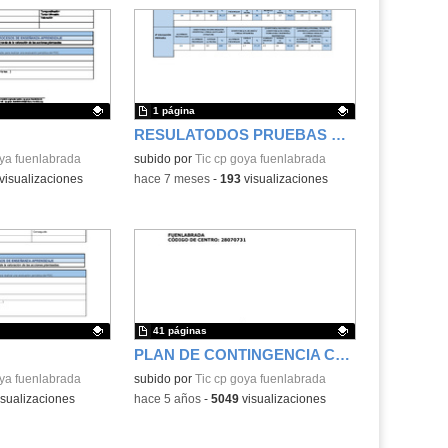
1 página
RESULATODOS PRUEBAS EXTERNAS
.
oya fuenlabrada
Contenido educativo.
subido por
Tic cp goya fuenlabrada
visualizaciones
-
hace 7 meses
-
193
visualizaciones
41 páginas
PLAN DE CONTINGENCIA COVID 19.CURSO 21-22
.
oya fuenlabrada
Contenido educativo.
subido por
Tic cp goya fuenlabrada
sualizaciones
-
hace 5 años
-
5049
visualizaciones