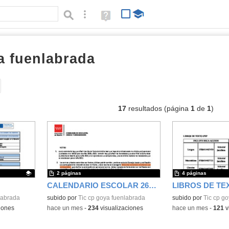
Búsqueda avanzada
Ayuda
(en
ventana
nueva)
a fuenlabrada
documentos
Tipo de contenido:
17
resultados (página
1
de
1
)
2 páginas
4 páginas
CALENDARIO ESCOLAR 26_27
LIBROS DE TEX
labrada
subido por
Tic cp goya fuenlabrada
Contenido educativo
subido por
Tic cp g
iones
-
hace un mes
-
234
visualizaciones
-
hace un mes
-
121
v