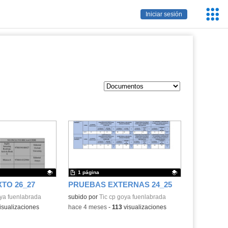
Servic
Iniciar sesión
Educa
1 página
TO 26_27
PRUEBAS EXTERNAS 24_25
.
oya fuenlabrada
Contenido educativo.
subido por
Tic cp goya fuenlabrada
isualizaciones
-
hace 4 meses
-
113
visualizaciones