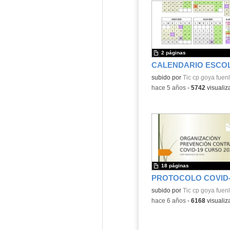
2 páginas
CALENDARIO ESCO
Contenido educativo.
subido por
Tic cp goya fuen
-
hace 5 años
-
5742
visualiz
18 páginas
PROTOCOLO COVID-
Contenido educativo.
subido por
Tic cp goya fuen
-
hace 6 años
-
6168
visualiz