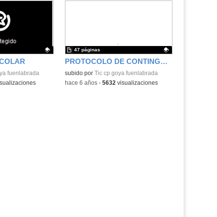
47 páginas
SCOLAR
PROTOCOLO DE CONTINGENCIA
.
oya fuenlabrada
Contenido educativo.
subido por
Tic cp goya fuenlabrada
sualizaciones
-
hace 6 años
-
5632
visualizaciones