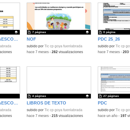
7 páginas
0 página
ACTIVIDADES EXTRAESCOLARES
NOF
PDC 25_26
labrada
Contenido educativo.
subido por
Tic cp goya fuenlabrada
Contenido educativo
subido por
Tic cp g
aciones
-
hace 7 meses
-
282
visualizaciones
-
hace 7 meses
-
203
4 páginas
27 páginas
ACTIVIDADES EXTRAESCOLARES 25_26
LIBROS DE TEXTO
PDC
labrada
Contenido educativo.
subido por
Tic cp goya fuenlabrada
Contenido educativo
subido por
Tic cp g
aciones
-
hace 7 meses
-
215
visualizaciones
-
hace un año
-
197
vi