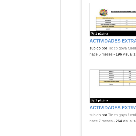
1 página
Contenido educativo.
subido por
Tic cp goya fuen
-
hace 5 meses
-
196
visualiz
1 página
subido por
Tic cp goya fuen
-
hace 7 meses
-
264
visualiz