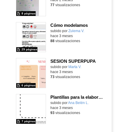
77
visualizaciones
8 páginas
Cómo modelamos
Contenido educativo.
subido por
Zulema V.
-
hace 3 meses
88
visualizaciones
29 páginas
SESION SUPERPUPA
Contenido educativo.
subido por
Marta V.
-
hace 3 meses
73
visualizaciones
6 páginas
Plantillas para la elaboración de diferentes textos
Contenido educativo.
subido por
Ana Belén L.
-
hace 3 meses
93
visualizaciones
7 páginas