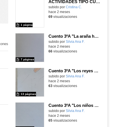
ACTIVIDADES TIPO CUENTO GRISELA
subido por
Cristina C.
-
hace 2 meses
69
visualizaciones
1 página
Cuento 3ºA "La araña hambrienta"
Contenido educativo.
subido por
Silvia Ana F.
-
iones
hace 2 meses
66
visualizaciones
7 páginas
Cuento 3ºA "Los reyes elementales"
Contenido educativo.
subido por
Silvia Ana F.
-
hace 2 meses
63
visualizaciones
13 páginas
Cuento 3ºA "Los niños desaparecidos"
Contenido educativo.
subido por
Silvia Ana F.
-
hace 2 meses
65
visualizaciones