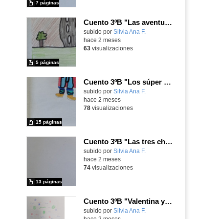
7 páginas
Cuento 3ºB "Las aventuras de los monstruos"
Contenido educativo.
subido por
Silvia Ana F.
-
hace 2 meses
63
visualizaciones
5 páginas
Cuento 3ºB "Los súper amigos de Mateo"
Contenido educativo.
subido por
Silvia Ana F.
-
hace 2 meses
78
visualizaciones
15 páginas
Cuento 3ºB "Las tres chicas y el Gran Palacio de Margarita"
Contenido educativo.
subido por
Silvia Ana F.
-
hace 2 meses
74
visualizaciones
13 páginas
Cuento 3ºB "Valentina y su amiga Greta"
Contenido educativo.
subido por
Silvia Ana F.
-
hace 2 meses