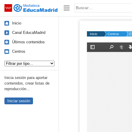
Mediateca de EducaMadrid
Saltar navegación
Palabra o frase:
Inicio
Canal EducaMadrid
Inicio
Centros
C
Últimos contenidos
Centros
Tipo de contenido:
Inicia sesión para aportar
contenidos, crear listas de
reproducción...
Iniciar sesión