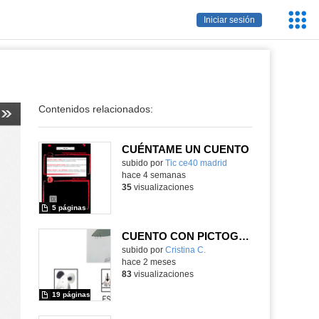
Servic
Iniciar sesión
Educa
Contenidos relacionados:
CUÉNTAME UN CUENTO
subido por
Tic ce40 madrid
-
hace 4 semanas
35
visualizaciones
5 páginas
CUENTO CON PICTOGRAMAS GRISELA
subido por
Cristina C.
-
hace 2 meses
83
visualizaciones
19 páginas