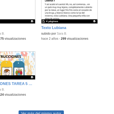
4 páginas
Texto Lubiana
ativo.
a B.
Contenido educativo.
subido por
Sara B.
275
visualizaciones
-
hace 2 años
-
299
visualizaciones
INSTRUCCIONES TAREA 5 CDD
ativo.
a B.
424
visualizaciones
Ver más del mismo autor