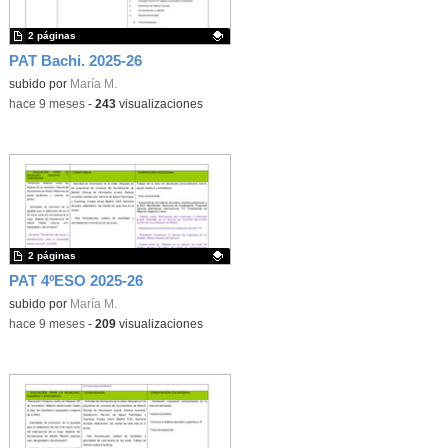
2 páginas
PAT Bachi. 2025-26
Contenido educativo.
subido por
María M.
-
hace 9 meses
-
243
visualizaciones
2 páginas
PAT 4ºESO 2025-26
Contenido educativo.
subido por
María M.
-
hace 9 meses
-
209
visualizaciones