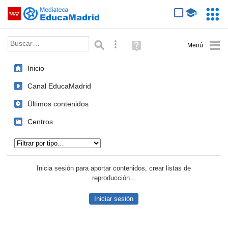
Mediateca de EducaMadrid
Saltar navegación
Servic
Educa
Palabra o frase:
Búsqueda avanzada
Ayuda
(en
ventana
Inicio
nueva)
Canal EducaMadrid
Últimos contenidos
Centros
Tipo de contenido:
Inicia sesión para aportar contenidos, crear listas de
reproducción...
Iniciar sesión