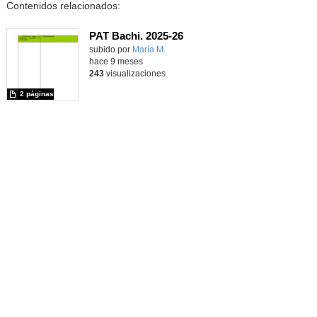
Contenidos relacionados:
PAT Bachi. 2025-26
Contenido educativo.
subido por
María M.
-
hace 9 meses
243
visualizaciones
2 páginas