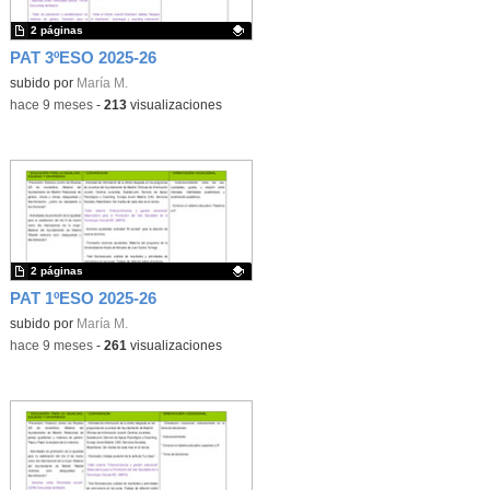
2 páginas
PAT 3ºESO 2025-26
Contenido educativo.
subido por
María M.
-
hace 9 meses
-
213
visualizaciones
2 páginas
PAT 1ºESO 2025-26
Contenido educativo.
subido por
María M.
-
hace 9 meses
-
261
visualizaciones