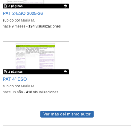
2 páginas
PAT 2ºESO 2025-26
Contenido educativo.
subido por
María M.
-
hace 9 meses
-
194
visualizaciones
2 páginas
PAT 4º ESO
Contenido educativo.
subido por
María M.
-
hace un año
-
418
visualizaciones
Ver más del mismo autor