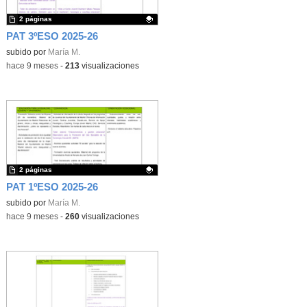
2 páginas
PAT 3ºESO 2025-26
Contenido educativo.
subido por
María M.
-
hace 9 meses
-
213
visualizaciones
2 páginas
PAT 1ºESO 2025-26
Contenido educativo.
subido por
María M.
-
hace 9 meses
-
260
visualizaciones