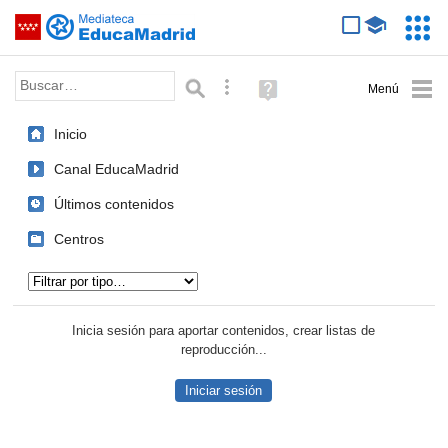
Mediateca de EducaMadrid
Saltar navegación
Servic
Educa
Palabra o frase:
Búsqueda avanzada
Ayuda
(en
ventana
Inicio
nueva)
Canal EducaMadrid
Últimos contenidos
Centros
Tipo de contenido:
Inicia sesión para aportar contenidos, crear listas de
reproducción...
Iniciar sesión