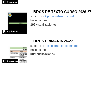
6 páginas
LIBROS DE TEXTO CURSO 2026-27
subido por
Cp madrid-sur madrid
-
hace un mes
196
visualizaciones
3 páginas
LIBROS PRIMARIA 26-27
Contenido educativo.
subido por
Tic cp pradolongo madrid
-
hace un mes
88
visualizaciones
6 páginas