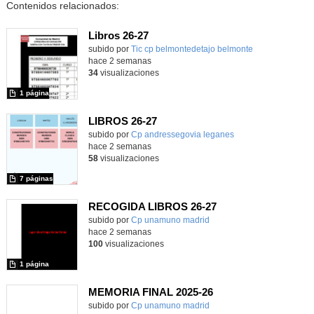
Contenidos relacionados:
Libros 26-27
Contenido educativo.
subido por
Tic cp belmontedetajo belmonte
-
hace 2 semanas
34
visualizaciones
1 página
LIBROS 26-27
Contenido educativo.
subido por
Cp andressegovia leganes
-
hace 2 semanas
58
visualizaciones
7 páginas
RECOGIDA LIBROS 26-27
Contenido educativo.
subido por
Cp unamuno madrid
-
hace 2 semanas
100
visualizaciones
1 página
MEMORIA FINAL 2025-26
Contenido educativo.
subido por
Cp unamuno madrid
-