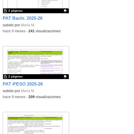
2 páginas
PAT Bachi. 2025-26
Contenido educativo.
subido por
María M.
-
hace 9 meses
-
241
visualizaciones
2 páginas
PAT 4ºESO 2025-26
Contenido educativo.
subido por
María M.
-
hace 9 meses
-
209
visualizaciones