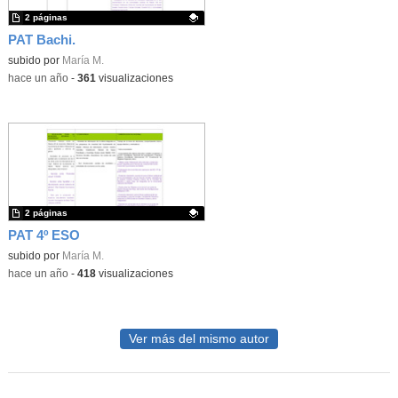
2 páginas
PAT Bachi.
Contenido educativo.
subido por
María M.
-
hace un año
-
361
visualizaciones
2 páginas
PAT 4º ESO
Contenido educativo.
subido por
María M.
-
hace un año
-
418
visualizaciones
Ver más del mismo autor