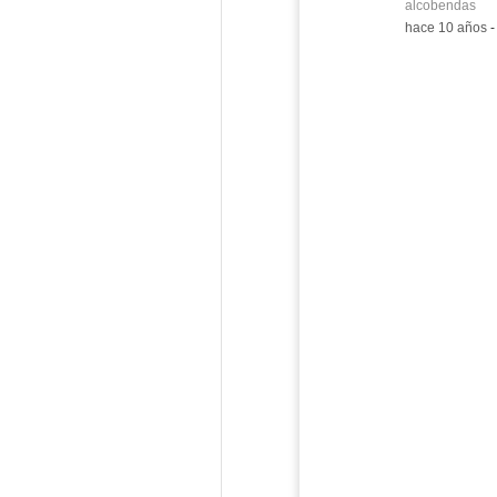
alcobendas
-
hace 10 años