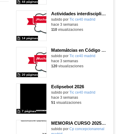
44 páginas
Actividades interdisciplinares con robótica y pensamiento computacional
Contenido educativo.
subido por
Tic ce40 madrid
-
hace 3 semanas
110
visualizaciones
14 páginas
Matemátcias en Código Escuela 4.0
Contenido educativo.
subido por
Tic ce40 madrid
-
hace 3 semanas
120
visualizaciones
20 páginas
Eclipsebot 2026
subido por
Tic ce40 madrid
-
hace 3 semanas
51
visualizaciones
7 páginas
MEMORIA CURSO 2025-2026
subido por
Cp concepcionarenal
madrid
-