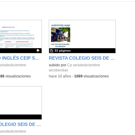
32 páginas
SEMINARIO INGLÉS CEIP SEIS DE DICIEMBRE ALCOBENDAS 2021 2022
REVISTA COLEGIO SEIS DE DICIEMBRE ALCOBENDAS CURSO 2014 2015
ativo.
seisdediciembre
subido por
Cp seisdediciembre
alcobendas
686
visualizaciones
-
hace 10 años
-
1069
visualizaciones
REVISTA COLEGIO SEIS DE DICIEMBRE ALCOBENDAS 2015 2016
seisdediciembre