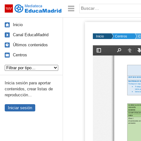
Mediateca de EducaMadrid
Saltar navegación
Palabra o frase:
Inicio
Canal EducaMadrid
Inicio
Centros
C
Últimos contenidos
Centros
Tipo de contenido:
Inicia sesión para aportar
contenidos, crear listas de
reproducción...
Iniciar sesión