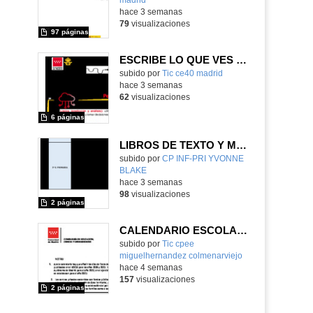
hace 3 semanas
79
visualizaciones
97 páginas
ESCRIBE LO QUE VES Y DIBUJA LO QUE LEES
subido por
Tic ce40 madrid
-
hace 3 semanas
62
visualizaciones
6 páginas
LIBROS DE TEXTO Y MATERIAL CURRICULAR
subido por
CP INF-PRI YVONNE
BLAKE
-
hace 3 semanas
98
visualizaciones
2 páginas
CALENDARIO ESCOLAR CURSO 2026/2027
subido por
Tic cpee
miguelhernandez colmenarviejo
-
hace 4 semanas
157
visualizaciones
2 páginas