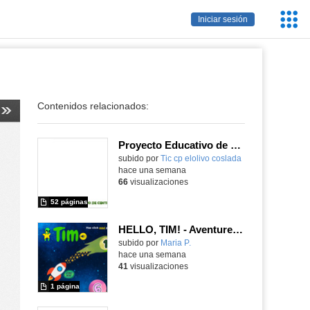
Servic
Iniciar sesión
Educa
Contenidos relacionados:
Proyecto Educativo de Centro actualizado 2026
subido por
Tic cp elolivo coslada
-
hace una semana
66
visualizaciones
52 páginas
HELLO, TIM! - Aventureros digitales
Contenido educativo.
subido por
Maria P.
-
hace una semana
41
visualizaciones
1 página