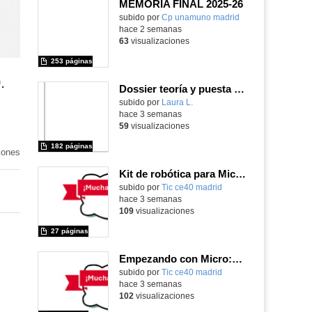
MEMORIA FINAL 2025-26
Contenido educativo.
subido por
Cp unamuno madrid
-
hace 2 semanas
63
visualizaciones
253 páginas
.
Dossier teoría y puesta en práctica Äprendizaje Basado en Juegos en Educación Infantil y Primaria
Contenido educativo.
subido por
Laura L.
-
hace 3 semanas
59
visualizaciones
182 páginas
iones
Kit de robótica para Micro:Bit
Contenido educativo.
subido por
Tic ce40 madrid
-
hace 3 semanas
109
visualizaciones
27 páginas
Empezando con Micro:Bit y Maqueen
Contenido educativo.
subido por
Tic ce40 madrid
-
hace 3 semanas
102
visualizaciones