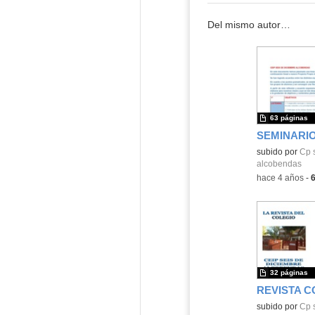
Del mismo autor…
63 páginas
Contenido educ
subido por
Cp 
alcobendas
-
hace 4 años
-
32 páginas
subido por
Cp 