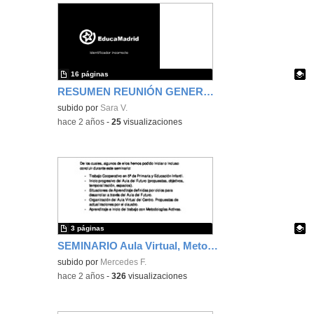
16 páginas
RESUMEN REUNIÓN GENERAL TERCER TRIMESTRE
Contenido educativo.
subido por
Sara V.
-
hace 2 años
-
25
visualizaciones
3 páginas
SEMINARIO Aula Virtual, Metodologías Activas, Aula del Futuro
Contenido educativo.
subido por
Mercedes F.
-
hace 2 años
-
326
visualizaciones