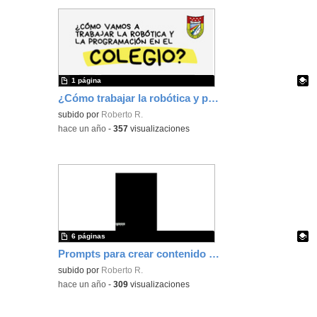
1 página
¿Cómo trabajar la robótica y programación en el colegio?
Contenido educativo.
subido por
Roberto R.
-
hace un año
-
357
visualizaciones
6 páginas
Prompts para crear contenido en Educación infantil y Primaria
Contenido educativo.
subido por
Roberto R.
-
hace un año
-
309
visualizaciones