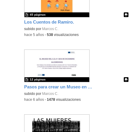
45 páginas
Los Cuentos de Ramiro.
Contenido educativo.
subido por
Marcos C.
-
hace 5 años
-
538
visualizaciones
12 páginas
Pasos para crear un Museo en el centro escolar
Contenido educativo.
subido por
Marcos C.
-
hace 6 años
-
1478
visualizaciones