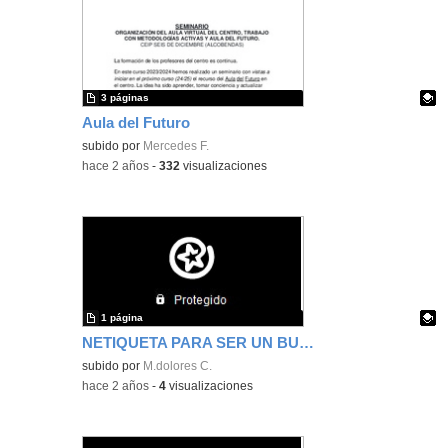
3 páginas
Aula del Futuro
Contenido educativo.
subido por
Mercedes F.
-
hace 2 años
-
332
visualizaciones
1 página
NETIQUETA PARA SER UN BUEN CIUDADANO DIGITAL
Contenido educativo.
subido por
M.dolores C.
-
hace 2 años
-
4
visualizaciones