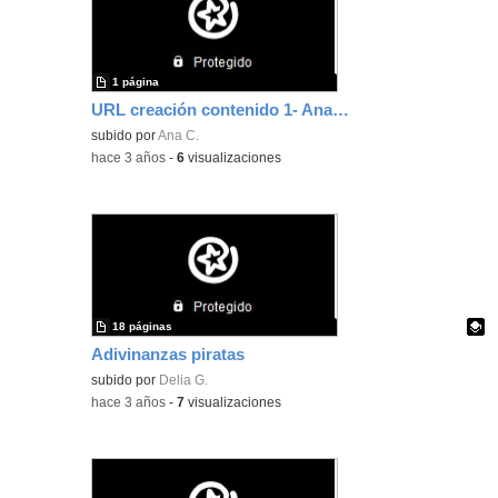
1 página
URL creación contenido 1- Ana Clemente
subido por
Ana C.
-
hace 3 años
-
6
visualizaciones
18 páginas
Adivinanzas piratas
Contenido educativo.
subido por
Delia G.
-
hace 3 años
-
7
visualizaciones