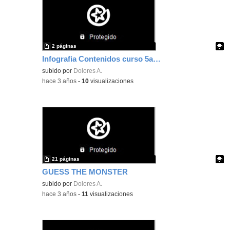
2 páginas
Infografia Contenidos curso 5años Inglés
Contenido educativo.
subido por
Dolores A.
-
hace 3 años
-
10
visualizaciones
21 páginas
GUESS THE MONSTER
Contenido educativo.
subido por
Dolores A.
-
hace 3 años
-
11
visualizaciones