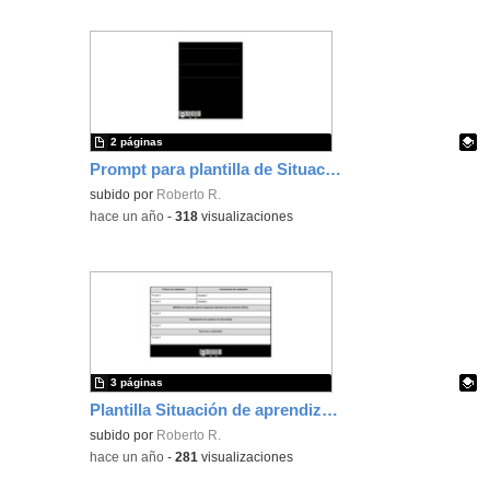
2 páginas
Prompt para plantilla de Situación de Aprendizaje (II)
Contenido educativo.
subido por
Roberto R.
-
hace un año
-
318
visualizaciones
3 páginas
Plantilla Situación de aprendizaje con IA (I)
Contenido educativo.
subido por
Roberto R.
-
hace un año
-
281
visualizaciones