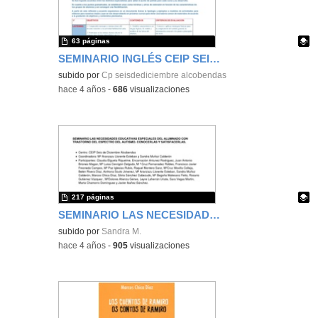
63 páginas
SEMINARIO INGLÉS CEIP SEIS DE DICIEMBRE ALCOBENDAS 2021 2022
Contenido educativo.
subido por
Cp seisdediciembre alcobendas
-
hace 4 años
-
686
visualizaciones
217 páginas
SEMINARIO LAS NECESIDADES EDUCATIVAS ESPECIALES DEL ALUMNADO CON TRASTORNO DEL ESPECTRO DEL AUTISMO. CONOCERLAS Y SATISFACERLAS.
Contenido educativo.
subido por
Sandra M.
-
hace 4 años
-
905
visualizaciones