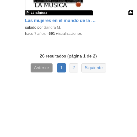
13 páginas
Las mujeres en el mundo de la música
Contenido educativo.
subido por
Sandra M.
-
hace 7 años
-
691
visualizaciones
26
resultados (página
1
de
2
)
Anterior
1
2
Siguiente