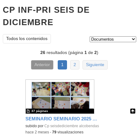
CP INF-PRI SEIS DE
DICIEMBRE
documentos
Tipo de contenido:
Todos los contenidos
26
resultados (página
1
de
2
)
Anterior
1
2
Siguiente
37 páginas
SEMINARIO SEMINARIO 2025 2026 CODIGO ESCUELA 4.0. PENSAMIENTO COMPUTACIONAL, PROGRAMACION Y ROBOTICA. IMPLEMENTACIÓN NUEVA AREA.
Contenido educativo.
subido por
Cp seisdediciembre alcobendas
-
hace 2 meses
-
79
visualizaciones