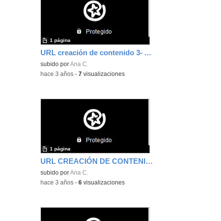
1 página
URL creación de contenido 3- Ana Clemente
subido por
Ana C.
-
hace 3 años
-
7
visualizaciones
1 página
URL CREACIÓN DE CONTENIDO 2- ANA CLEMENTE
subido por
Ana C.
-
hace 3 años
-
6
visualizaciones