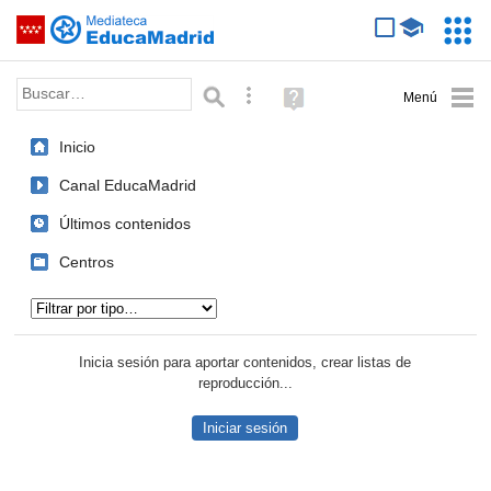
Mediateca de EducaMadrid
Saltar navegación
Servic
Educa
Palabra o frase:
Búsqueda avanzada
Ayuda
(en
ventana
Inicio
nueva)
Canal EducaMadrid
Últimos contenidos
Centros
Tipo de contenido:
Inicia sesión para aportar contenidos, crear listas de
reproducción...
Iniciar sesión