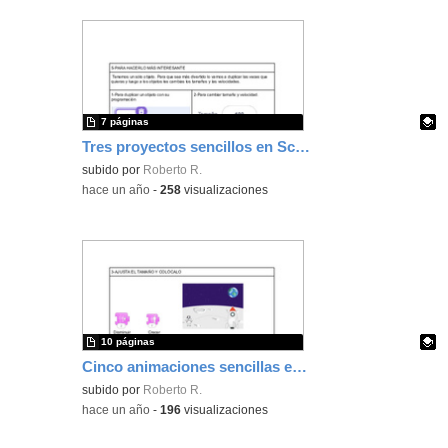
7 páginas
Tres proyectos sencillos en Scratch
Contenido educativo.
subido por
Roberto R.
-
hace un año
-
258
visualizaciones
10 páginas
Cinco animaciones sencillas en Scratchjr
Contenido educativo.
subido por
Roberto R.
-
hace un año
-
196
visualizaciones