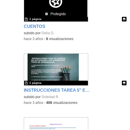
1 página
CUENTOS
Contenido educativo.
subido por
Delia G.
-
hace 3 años
-
6
visualizaciones
1 página
INSTRUCCIONES TAREA 5" EL ÁRBOL DE MI CLASE"
Contenido educativo.
subido por
Soledad R.
-
hace 3 años
-
406
visualizaciones