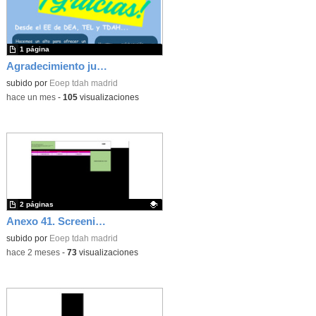
1 página
Agradecimiento junio 2026
subido por
Eoep tdah madrid
-
hace un mes
-
105
visualizaciones
2 páginas
Anexo 41. Screening 5 años
Contenido educativo.
subido por
Eoep tdah madrid
-
hace 2 meses
-
73
visualizaciones