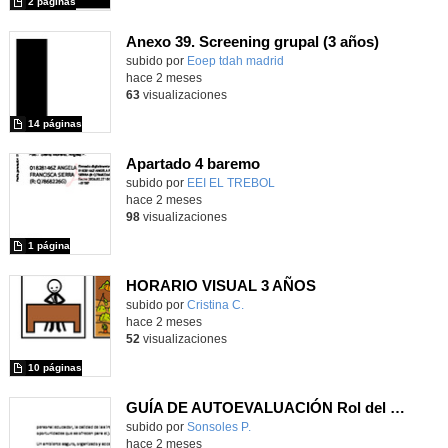
2 páginas
Anexo 39. Screening grupal (3 años)
Contenido educativo.
subido por
Eoep tdah madrid
-
hace 2 meses
63
visualizaciones
14 páginas
Apartado 4 baremo
subido por
EEI EL TREBOL
-
hace 2 meses
98
visualizaciones
1 página
HORARIO VISUAL 3 AÑOS
subido por
Cristina C.
-
hace 2 meses
52
visualizaciones
10 páginas
GUÍA DE AUTOEVALUACIÓN Rol del personal educador como acompañantes del juego
Contenido educativo.
subido por
Sonsoles P.
-
hace 2 meses