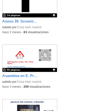
14 páginas
Anexo 39. Screening grupal (3 años)
Contenido educativo.
subido por
Eoep tdah madrid
-
hace 2 meses
-
63
visualizaciones
55 páginas
Asamblea en E. Primaria. Herramienta para desarrollar la competencia comunicativa
Contenido educativo.
subido por
Eoep tdah madrid
-
hace 3 meses
-
209
visualizaciones