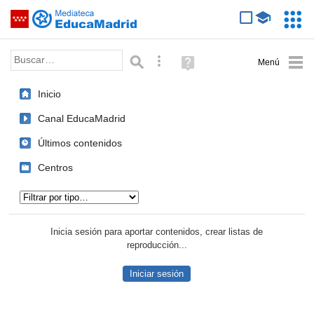
Mediateca de EducaMadrid
Saltar navegación
Servic
Educa
Palabra o frase:
Búsqueda avanzada
Ayuda
(en
ventana
Inicio
nueva)
Canal EducaMadrid
Últimos contenidos
Centros
Tipo de contenido:
Inicia sesión para aportar contenidos, crear listas de
reproducción...
Iniciar sesión