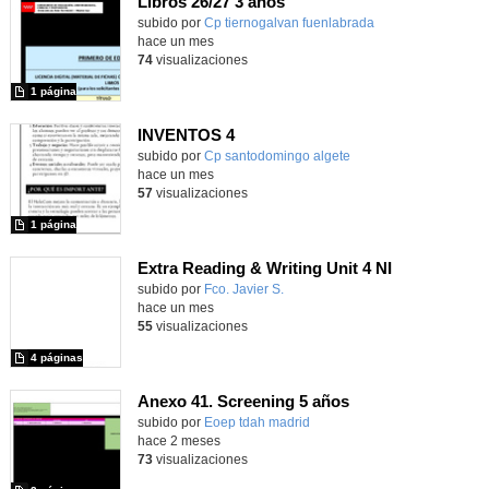
Libros 26/27 3 años
subido por
Cp tiernogalvan fuenlabrada
-
hace un mes
74
visualizaciones
1 página
INVENTOS 4
Contenido educativo.
subido por
Cp santodomingo algete
-
hace un mes
57
visualizaciones
1 página
Extra Reading & Writing Unit 4 NI
Contenido educativo.
subido por
Fco. Javier S.
-
hace un mes
55
visualizaciones
4 páginas
Anexo 41. Screening 5 años
Contenido educativo.
subido por
Eoep tdah madrid
-
hace 2 meses
73
visualizaciones