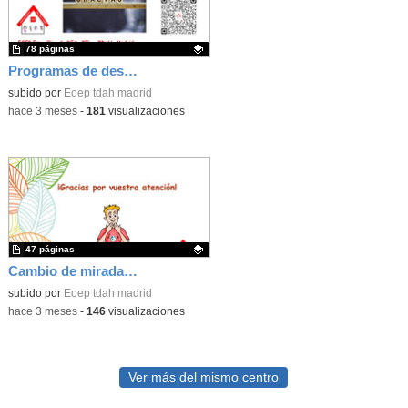
78 páginas
Programas de desarrollo de las funciones ejecutivas del Equipo
Contenido educativo.
subido por
Eoep tdah madrid
-
hace 3 meses
-
181
visualizaciones
47 páginas
Cambio de mirada en la atención inclusiva (Jornadas Parla 2026)
Contenido educativo.
subido por
Eoep tdah madrid
-
hace 3 meses
-
146
visualizaciones
Ver más del mismo centro