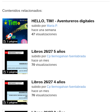
Contenidos relacionados:
HELLO, TIM! - Aventureros digitales
Contenido educativo.
subido por
Maria P.
-
hace una semana
47
visualizaciones
1 página
Libros 26/27 5 años
subido por
Cp tiernogalvan fuenlabrada
-
hace un mes
70
visualizaciones
1 página
Libros 26/27 4 años
subido por
Cp tiernogalvan fuenlabrada
-
hace un mes
76
visualizaciones
1 página