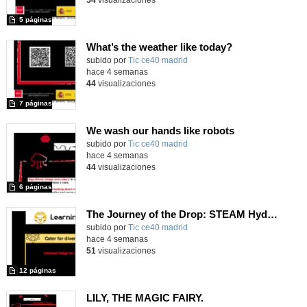
5 páginas
What’s the weather like today?
subido por
Tic ce40 madrid
-
hace 4 semanas
44
visualizaciones
7 páginas
We wash our hands like robots
subido por
Tic ce40 madrid
-
hace 4 semanas
44
visualizaciones
6 páginas
The Journey of the Drop: STEAM Hydrological Cycle
subido por
Tic ce40 madrid
-
hace 4 semanas
51
visualizaciones
12 páginas
LILY, THE MAGIC FAIRY.