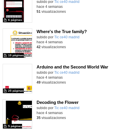
subido por
Tic ce40 madrid
-
hace 4 semanas
51
visualizaciones
6 páginas
Where's the True family?
subido por
Tic ce40 madrid
-
hace 4 semanas
42
visualizaciones
10 páginas
Arduino and the Second World War
subido por
Tic ce40 madrid
-
hace 4 semanas
49
visualizaciones
25 páginas
Decoding the Flower
subido por
Tic ce40 madrid
-
hace 4 semanas
35
visualizaciones
5 páginas