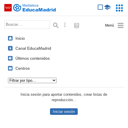
Mediateca de EducaMadrid
Saltar navegación
Servic
Educa
Palabra o frase:
Búsqueda avanzada
Ayuda
(en
ventana
Inicio
nueva)
Canal EducaMadrid
Últimos contenidos
Centros
Tipo de contenido:
Inicia sesión para aportar contenidos, crear listas de
reproducción...
Iniciar sesión