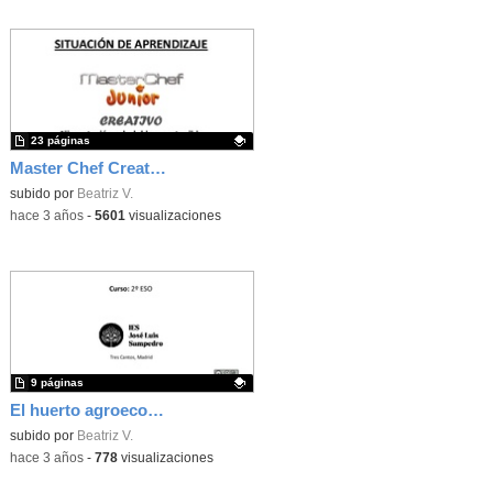
23 páginas
Master Chef Creativo Saludable y Sostenible - 3ESO - Situación Aprendizaje
Contenido educativo.
subido por
Beatriz V.
-
hace 3 años
-
5601
visualizaciones
9 páginas
El huerto agroecológico - Propuesta didáctica para 2ESO Atención Educativa.
Contenido educativo.
subido por
Beatriz V.
-
hace 3 años
-
778
visualizaciones