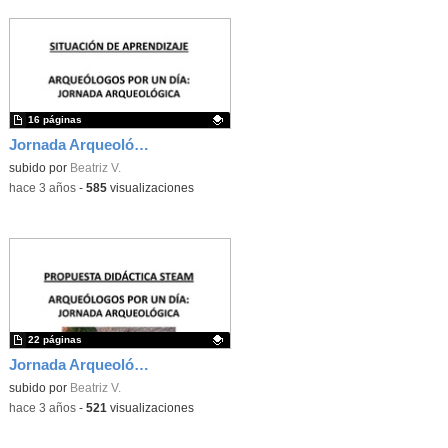
16 páginas
Jornada Arqueológica - 1 y 4 ESO - Situación de Aprendizaje
Contenido educativo.
subido por
Beatriz V.
-
hace 3 años
-
585
visualizaciones
22 páginas
Jornada Arqueológica - 1 y 4ESO - Propuesta didáctica
Contenido educativo.
subido por
Beatriz V.
-
hace 3 años
-
521
visualizaciones